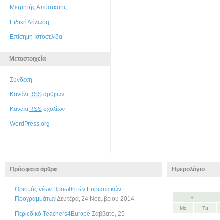
Μετρητής Απόστασης
Ειδική Δήλωση
Επίσημη Ιστοσελίδα
Μεταστοιχεία
Σύνδεση
Κανάλι
RSS
άρθρων
Κανάλι
RSS
σχολίων
WordPress.org
Πρόσφατα άρθρα
Ημερολόγιο
Ορισμός νέων Προωθητών Ευρωπαϊκών
«
Προγραμμάτων
Δευτέρα, 24 Νοεμβρίου 2014
Mo
Tu
Περιοδικό Teachers4Europe
Σάββατο, 25