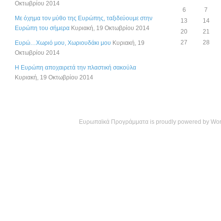
Οκτωβρίου 2014
6
7
Με όχημα τον μύθο της Ευρώπης, ταξιδεύουμε στην
13
14
Ευρώπη του σήμερα
Κυριακή, 19 Οκτωβρίου 2014
20
21
27
28
Ευρώ…Χωριό μου, Χωριουδάκι μου
Κυριακή, 19
Οκτωβρίου 2014
Η Ευρώπη αποχαιρετά την πλαστική σακούλα
Κυριακή, 19 Οκτωβρίου 2014
Ευρωπαϊκά Προγράμματα is proudly powered by
Wor