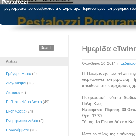
Pestalozzi
Προγράμματα του συμβουλίου της Ευρώπης. Περισσότερες πληροφορίες εδ
Ημερίδα eTwin
Άρθρα
Οκτωβρίου 10, 2014
in
Εκδηλώσ
Η Πρεσβευτής του eTwinning
Γρήγορη Ματιά
(4)
διοργανώνει ενημερωτική Η
Διαγωνισμοί
(13)
απευθύνεται σε
αρχάριους χ
Διάφορα
(6)
Περιφερειακή Ενότητα:
Δωδεκ
Ε. Π. στο Νότιο Αιγαίο
(49)
Πόλη:
Κως
Ημερομηνία:
Πέμπτη, 30 Οκτ
Εκδηλώσεις
(24)
Ώρα:
17:30
Ενημερωτικά Δελτία
(2)
Τόπος:
1ο Γενικό Λύκειο Κω
Προγράμματα
(38)
Μετά το τέλος της εισήγησης