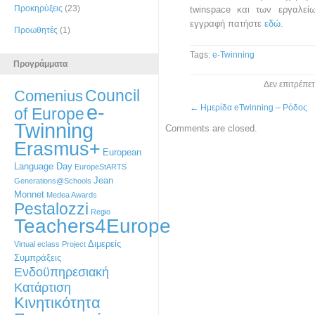
Προκηρύξεις
(23)
twinspace και των εργαλεί
εγγραφή πατήστε
εδώ
.
Προωθητές
(1)
Tags:
e-Twinning
Προγράμματα
Δεν επιτρέπε
Council
Comenius
e-
←
Ημερίδα eTwinning – Ρόδος
of Europe
Twinning
Comments are closed.
Erasmus+
European
Language Day
EuropeStARTS
Jean
Generations@Schools
Monnet
Medea Awards
Pestalozzi
Regio
Teachers4Europe
Διμερείς
Virtual eclass Project
Συμπράξεις
Ενδοϋπηρεσιακή
Κατάρτιση
Κινητικότητα