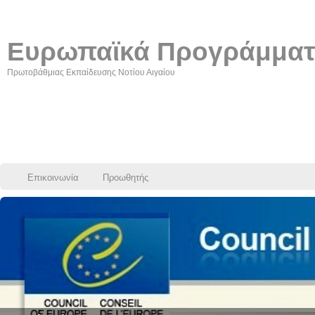
Ευρωπαϊκά Προγράμμα
Πρωτοβάθμιας Εκπαίδευσης Νοτίου Αιγαίου
Επικοινωνία
Προωθητής