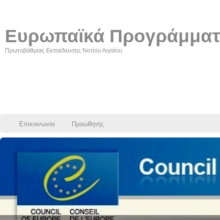
Ευρωπαϊκά Προγράμμα
Πρωτοβάθμιας Εκπαίδευσης Νοτίου Αιγαίου
Επικοινωνία
Προωθητής