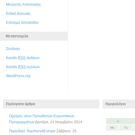
Μετρητής Απόστασης
Ειδική Δήλωση
Επίσημη Ιστοσελίδα
Μεταστοιχεία
Σύνδεση
Κανάλι
RSS
άρθρων
Κανάλι
RSS
σχολίων
WordPress.org
Πρόσφατα άρθρα
Ημερολόγιο
Ορισμός νέων Προωθητών Ευρωπαϊκών
«
Προγραμμάτων
Δευτέρα, 24 Νοεμβρίου 2014
Mo
Tu
Περιοδικό Teachers4Europe
Σάββατο, 25