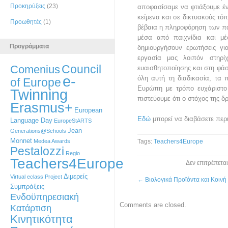
Προκηρύξεις
(23)
αποφασίσαμε να φτιάξουμε έν
κείμενα και σε δικτυακούς τό
Προωθητές
(1)
βέβαια η πληροφόρηση των πα
μέσα από παιχνίδια και μ
Προγράμματα
δημιουργήσουν ερωτήσεις για
εργασία μας λοιπόν στηρί
Council
Comenius
ευαισθητοποίησης και στη φά
e-
όλη αυτή τη διαδικασία, τα
of Europe
Ευρώπη με τρόπο ευχάριστο 
Twinning
πιστεύουμε ότι ο στόχος της δ
Erasmus+
European
Εδώ
μπορεί να διαβάσετε περ
Language Day
EuropeStARTS
Jean
Generations@Schools
Monnet
Medea Awards
Tags:
Teachers4Europe
Pestalozzi
Regio
Teachers4Europe
Δεν επιτρέπετα
Διμερείς
Virtual eclass Project
←
Βιολογικά Προϊόντα και Κοινή
Συμπράξεις
Ενδοϋπηρεσιακή
Comments are closed.
Κατάρτιση
Κινητικότητα