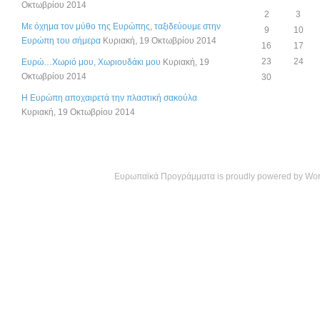
Οκτωβρίου 2014
2
3
Με όχημα τον μύθο της Ευρώπης, ταξιδεύουμε στην
9
10
Ευρώπη του σήμερα
Κυριακή, 19 Οκτωβρίου 2014
16
17
23
24
Ευρώ…Χωριό μου, Χωριουδάκι μου
Κυριακή, 19
Οκτωβρίου 2014
30
Η Ευρώπη αποχαιρετά την πλαστική σακούλα
Κυριακή, 19 Οκτωβρίου 2014
Ευρωπαϊκά Προγράμματα is proudly powered by
Wor