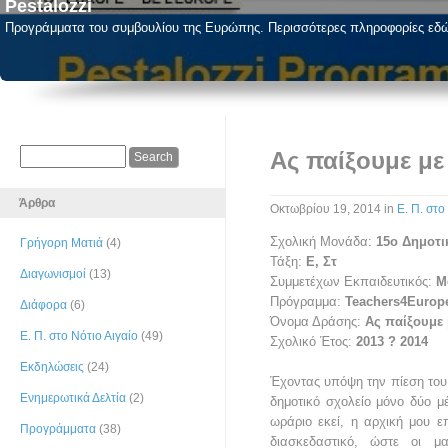
Pestalozzi
Προγράμματα του συμβουλίου της Ευρώπης. Περισσότερες πληροφορίες εδ
Ας παίξουμε μ
Άρθρα
Οκτωβρίου 19, 2014
in
Ε. Π. στο
Σχολική Μονάδα:
15ο Δημοτι
Γρήγορη Ματιά
(4)
Τάξη:
Ε, Στ
Διαγωνισμοί
(13)
Συμμετέχων Εκπαιδευτικός:
Μ
Πρόγραμμα:
Teachers4Europ
Διάφορα
(6)
Όνομα Δράσης:
Ας παίξουμε
Ε. Π. στο Νότιο Αιγαίο
(49)
Σχολικό Έτος:
2013 ? 2014
Εκδηλώσεις
(24)
Έχοντας υπόψη την πίεση του 
Ενημερωτικά Δελτία
(2)
δημοτικό σχολείο μόνο δύο 
ωράριο εκεί, η αρχική μου ε
Προγράμματα
(38)
διασκεδαστικό, ώστε οι μ