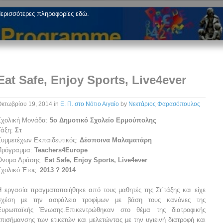
ερισσότερες πληροφορίες εδώ.
Eat Safe, Enjoy Sports, Live4ever
Οκτωβρίου 19, 2014
in
Ε. Π. στο Νότιο Αιγαίο
by
Νεκτάριος Φαρασόπουλος
Σχολική Μονάδα:
5ο
Δημοτικό Σχολείο Ερμούπολης
Τάξη:
Στ
Συμμετέχων Εκπαιδευτικός:
Δέσποινα Μαλαματάρη
Πρόγραμμα:
Teachers4Europe
Όνομα Δράσης:
Eat Safe, Enjoy Sports, Live4ever
Σχολικό Έτος:
2013 ? 2014
Η εργασία πραγματοποιήθηκε από τους μαθητές της Στ΄τάξης και είχε
σχέση με την ασφάλεια τροφίμων με βάση τους κανόνες της
Ευρωπαϊκής Ένωσης.Επικεντρώθηκαν στο θέμα της διατροφικής
επισήμανσης των ετικετών και μελετώντας με την υγιεινή διατροφή και