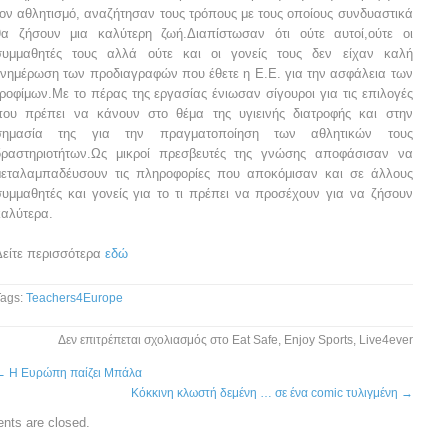
τον αθλητισμό, αναζήτησαν τους τρόπους με τους οποίους συνδυαστικά
θα ζήσουν μια καλύτερη ζωή.Διαπίστωσαν ότι ούτε αυτοί,ούτε οι
συμμαθητές τους αλλά ούτε και οι γονείς τους δεν είχαν καλή
ενημέρωση των προδιαγραφών που έθετε η Ε.Ε. για την ασφάλεια των
τροφίμων.Με το πέρας της εργασίας ένιωσαν σίγουροι για τις επιλογές
που πρέπει να κάνουν στο θέμα της υγιεινής διατροφής και στην
σημασία της για την πραγματοποίηση των αθλητικών τους
δραστηριοτήτων.Ως μικροί πρεσβευτές της γνώσης αποφάσισαν να
μεταλαμπαδέυσουν τις πληροφορίες που αποκόμισαν και σε άλλους
συμμαθητές και γονείς για το τι πρέπει να προσέχουν για να ζήσουν
καλύτερα.
Δείτε περισσότερα
εδώ
Tags:
Teachers4Europe
Δεν επιτρέπεται σχολιασμός
στο Eat Safe, Enjoy Sports, Live4ever
←
Η Ευρώπη παίζει Μπάλα
Κόκκινη κλωστή δεμένη … σε ένα comic τυλιγμένη
→
ts are closed.