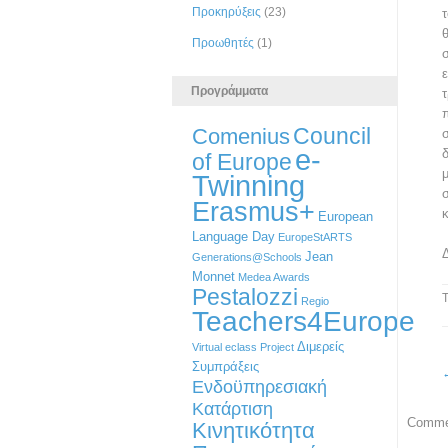
Προκηρύξεις
(23)
Προωθητές
(1)
Προγράμματα
Council
Comenius
e-
of Europe
Twinning
Erasmus+
European
Language Day
EuropeStARTS
Jean
Generations@Schools
Monnet
Medea Awards
Pestalozzi
Regio
Teachers4Europe
Διμερείς
Virtual eclass Project
Συμπράξεις
Ενδοϋπηρεσιακή
Κατάρτιση
Commen
Κινητικότητα