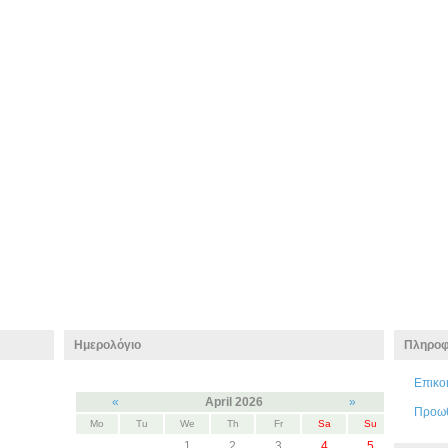
Ημερολόγιο
Πληροφ
Επικο
«
April 2026
»
Προω
Mo
Tu
We
Th
Fr
Sa
Su
1
2
3
4
5