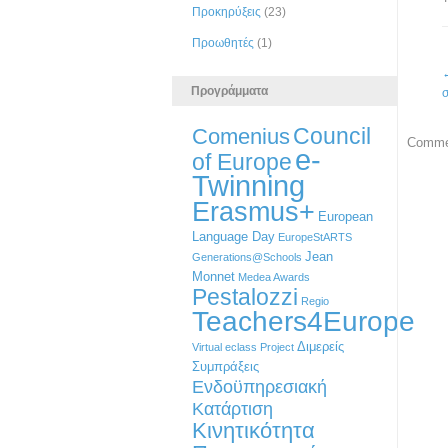
Προκηρύξεις
(23)
Προωθητές
(1)
Προγράμματα
Council
Comenius
Commen
e-
of Europe
Twinning
Erasmus+
European
Language Day
EuropeStARTS
Jean
Generations@Schools
Monnet
Medea Awards
Pestalozzi
Regio
Teachers4Europe
Διμερείς
Virtual eclass Project
Συμπράξεις
Ενδοϋπηρεσιακή
Κατάρτιση
Κινητικότητα