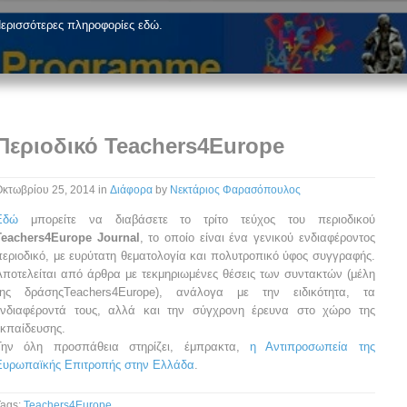
ερισσότερες πληροφορίες εδώ.
Περιοδικό Teachers4Europe
Οκτωβρίου 25, 2014
in
Διάφορα
by
Νεκτάριος Φαρασόπουλος
Εδώ
μπορείτε να διαβάσετε το τρίτο τεύχος του περιοδικού
Teachers4Europe Journal
, το οποίο είναι ένα γενικού ενδιαφέροντος
περιοδικό, με ευρύτατη θεματολογία και πολυτροπικό ύφος συγγραφής.
Αποτελείται από άρθρα με τεκμηριωμένες θέσεις των συντακτών (μέλη
της δράσηςTeachers4Europe), ανάλογα με την ειδικότητα, τα
ενδιαφέροντά τους, αλλά και την σύγχρονη έρευνα στο χώρο της
εκπαίδευσης.
Την όλη προσπάθεια στηρίζει, έμπρακτα,
η Αντιπροσωπεία της
Ευρωπαϊκής Επιτροπής στην Ελλάδα
.
Tags:
Teachers4Europe