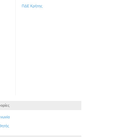
ΠΔΕ Κρήτης
ορίες
ινωνία
θητής