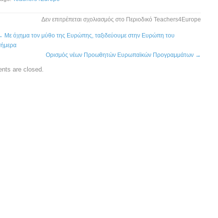
Δεν επιτρέπεται σχολιασμός
στο Περιοδικό Teachers4Europe
←
Με όχημα τον μύθο της Ευρώπης, ταξιδεύουμε στην Ευρώπη του
σήμερα
Ορισμός νέων Προωθητών Ευρωπαϊκών Προγραμμάτων
→
ts are closed.