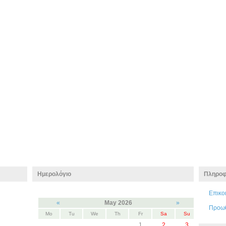
Ημερολόγιο
Πληροφ
Επικο
«
May 2026
»
Προω
Mo
Tu
We
Th
Fr
Sa
Su
1
2
3