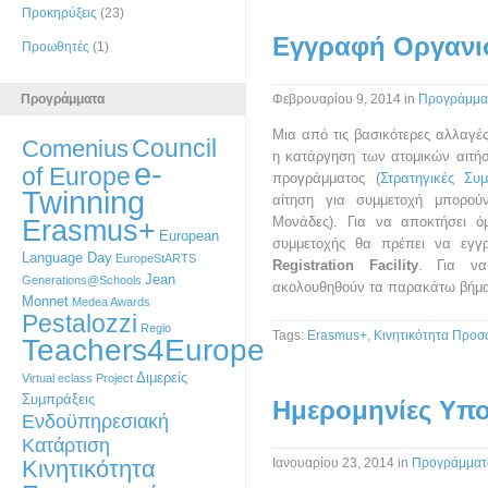
Προκηρύξεις
(23)
Εγγραφή Οργανι
Προωθητές
(1)
Προγράμματα
Φεβρουαρίου 9, 2014
in
Προγράμμα
Μια από τις βασικότερες αλλαγ
Council
Comenius
η κατάργηση των ατομικών αιτήσ
e-
of Europe
προγράμματος (
Στρατηγικές Συμ
Twinning
αίτηση για συμμετοχή μπορ
Erasmus+
Μονάδες). Για να αποκτήσει ό
European
συμμετοχής θα πρέπει να εγγ
Language Day
EuropeStARTS
Registration Facility
. Για να
Jean
Generations@Schools
ακολουθηθούν τα παρακάτω βήμ
Monnet
Medea Awards
Pestalozzi
Regio
Tags:
Erasmus+
,
Κινητικότητα Προσ
Teachers4Europe
Διμερείς
Virtual eclass Project
Συμπράξεις
Ημερομηνίες Υπ
Ενδοϋπηρεσιακή
Κατάρτιση
Κινητικότητα
Ιανουαρίου 23, 2014
in
Προγράμματ