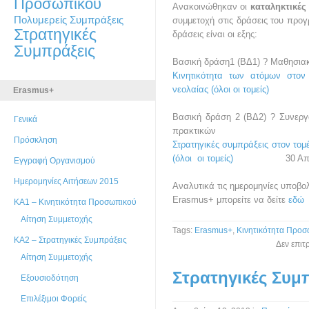
Προσωπικού
Ανακοινώθηκαν οι
καταληκτικές
Πολυμερείς Συμπράξεις
συμμετοχή στις δράσεις του προ
Στρατηγικές
δράσεις είναι οι εξης:
Συμπράξεις
Βασική δράση1 (ΒΔ1) ? Μαθησιακ
Κινητικότητα των ατόμων στον 
νεολαίας (όλοι οι τομείς)
17 Μα
Erasmus+
Βασική δράση 2 (ΒΔ2) ? Συνεργ
Γενικά
πρακτικών
Πρόσκληση
Στρατηγικές συμπράξεις στον τομέ
(όλοι οι τομείς)
30 Απριλί
Εγγραφή Οργανισμού
Ημερομηνίες Αιτήσεων 2015
Αναλυτικά τις ημερομηνίες υποβο
Erasmus+ μπορείτε να δείτε
εδώ
ΚΑ1 – Κινητικότητα Προσωπικού
Αίτηση Συμμετοχής
Tags:
Erasmus+
,
Κινητικότητα Προσ
ΚΑ2 – Στρατηγικές Συμπράξεις
Δεν επιτ
Αίτηση Συμμετοχής
Στρατηγικές Συμ
Εξουσιοδότηση
Επιλέξιμοι Φορείς