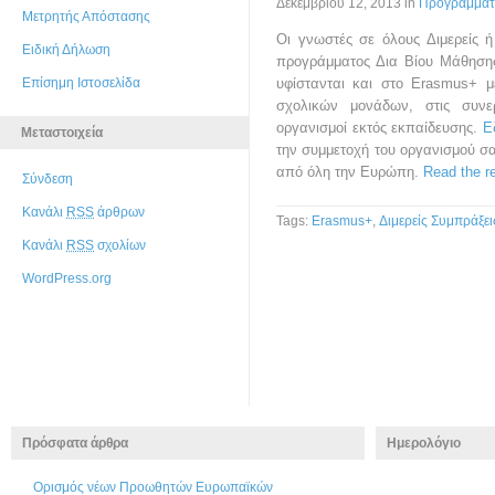
Δεκεμβρίου 12, 2013
in
Προγράμμα
Μετρητής Απόστασης
Οι γνωστές σε όλους Διμερείς 
Ειδική Δήλωση
προγράμματος Δια Βίου Μάθησης
Επίσημη Ιστοσελίδα
υφίστανται και στο Erasmus+ 
σχολικών μονάδων, στις συνε
οργανισμοί εκτός εκπαίδευσης.
Ε
Μεταστοιχεία
την συμμετοχή του οργανισμού σα
από όλη την Ευρώπη.
Read the re
Σύνδεση
Κανάλι
RSS
άρθρων
Tags:
Erasmus+
,
Διμερείς Συμπράξει
Κανάλι
RSS
σχολίων
WordPress.org
Πρόσφατα άρθρα
Ημερολόγιο
Ορισμός νέων Προωθητών Ευρωπαϊκών