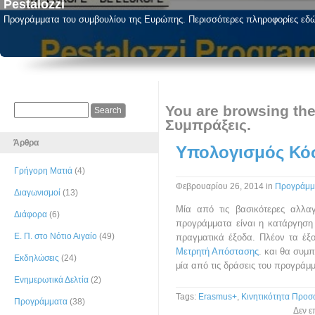
Pestalozzi
Προγράμματα του συμβουλίου της Ευρώπης. Περισσότερες πληροφορίες εδ
You are browsing the
Συμπράξεις.
Άρθρα
Υπολογισμός Κόσ
Γρήγορη Ματιά
(4)
Φεβρουαρίου 26, 2014
in
Προγράμμ
Διαγωνισμοί
(13)
Μία από τις βασικότερες αλλα
Διάφορα
(6)
προγράμματα είναι η κατάργηση 
Ε. Π. στο Νότιο Αιγαίο
(49)
πραγματικά έξοδα. Πλέον τα έξο
Μετρητή Απόστασης
. και θα συμ
Εκδηλώσεις
(24)
μία από τις δράσεις του προγράμ
Ενημερωτικά Δελτία
(2)
Tags:
Erasmus+
,
Κινητικότητα Προσ
Προγράμματα
(38)
Δεν ε