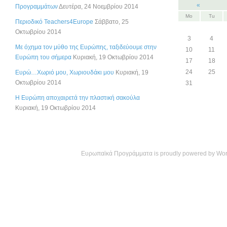
«
Προγραμμάτων
Δευτέρα, 24 Νοεμβρίου 2014
Mo
Tu
Περιοδικό Teachers4Europe
Σάββατο, 25
Οκτωβρίου 2014
3
4
Με όχημα τον μύθο της Ευρώπης, ταξιδεύουμε στην
10
11
Ευρώπη του σήμερα
Κυριακή, 19 Οκτωβρίου 2014
17
18
24
25
Ευρώ…Χωριό μου, Χωριουδάκι μου
Κυριακή, 19
Οκτωβρίου 2014
31
Η Ευρώπη αποχαιρετά την πλαστική σακούλα
Κυριακή, 19 Οκτωβρίου 2014
Ευρωπαϊκά Προγράμματα is proudly powered by
Wor