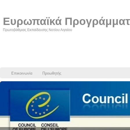
Ευρωπαϊκά Προγράμμα
Πρωτοβάθμιας Εκπαίδευσης Νοτίου Αιγαίου
Επικοινωνία
Προωθητής