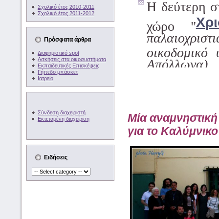
Η δεύτερη σ
Σχολικό έτος 2010-2011
Σχολικό έτος 2011-2012
Χρ
χώρο "
παλαιοχρισ
Πρόσφατα άρθρα
οικοδομικό
Διαφημιστικό spot
Ασκήσεις στα οικοσυστήματα
Απόλλωνα).
Εκπαιδευτικές Επισκέψεις
Γήπεδο μπάσκετ
Ιατρείο
Σύνδεση διαχειριστή
Μία αναμνηστική
Εκτεταμένη διαχείριση
για το Καλύμνικο 
Ειδήσεις