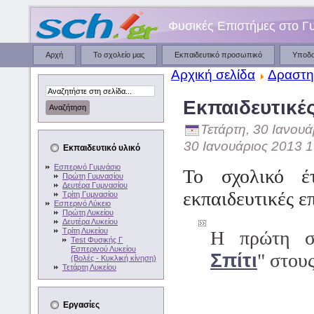
Φυσικές Επιστήμες στο Γ
Αρχή
Το σχολείο μας
Εκπαιδευτικό προσωπικό
Υποδ
Αρχική σελίδα
Δραστη
Εκπαιδευτικέ
Τετάρτη, 30 Ιανουά
30 Ιανουάριος 2013 1
Εκπαιδευτικό υλικό
Εσπερινό Γυμνάσιο
Το σχολικό έ
Πρώτη Γυμνασίου
Δευτέρα Γυμνασίου
εκπαιδευτικές ε
Τρίτη Γυμνασίου
Εσπερινό Λύκειο
Πρώτη Λυκείου
Δευτέρα Λυκείου
Τρίτη Λυκείου
Η πρώτη σ
Test Φυσικής Γ
Εσπερινού Λυκείου
Σπίτι
" στου
(Βολές - Κυκλική κίνηση)
Τετάρτη Λυκείου
Εργασίες