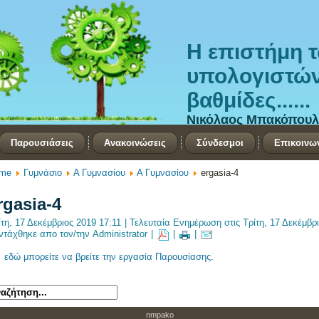
Η επιστήμη 
υπολογιστών 
βαθμίδες......
Νικόλαος Μπακόπουλ
Παρουσιάσεις
Ανακοινώσεις
Σύνδεσμοι
Επικοινω
me
Γυμνάσιο
Α Γυμνασίου
Α Γυμνασίου
ergasia-4
rgasia-4
ίτη, 17 Δεκέμβριος 2019 17:11
|
Τελευταία Ενημέρωση στις Τρίτη, 17 Δεκέμβρ
ντάχθηκε απο τον/την Administrator
|
|
|
>
εδώ μπορείτε να βρείτε την εργασία Παρουσίασης
.
nmpako