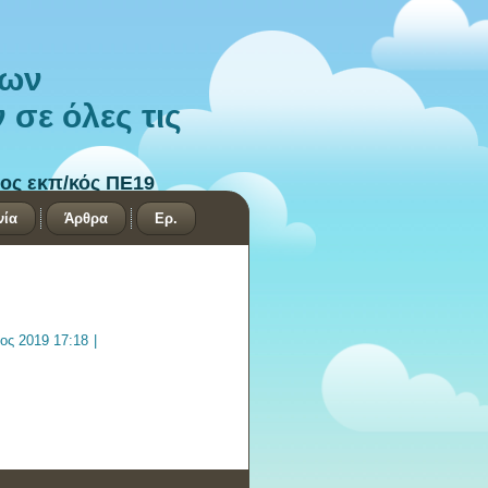
των
σε όλες τις
ος εκπ/κός ΠΕ19
νία
Άρθρα
Ερ.
ιος 2019 17:18
|