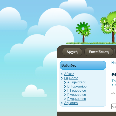
Αρχική
Εκπαίδευση
Ho
Βαθμίδες
e
Λύκειο
Γυμνάσιο
Τρ
Α Γυμνασίου
Συ
Β Γυμνασίου
Γ Γυμνασίου
--
Γ γυμνασίου
Γ γυμνασίου
Δημοτικό