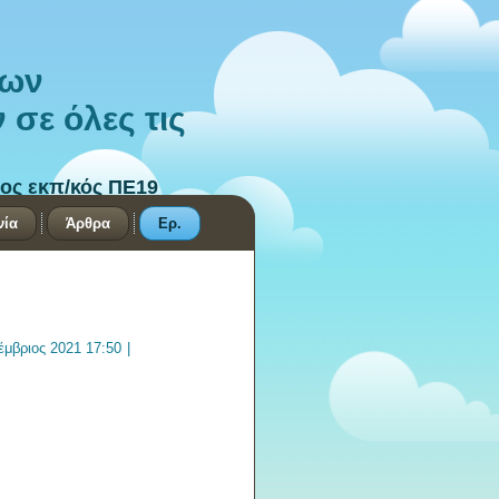
των
σε όλες τις
ος εκπ/κός ΠΕ19
νία
Άρθρα
Ερ.
έμβριος 2021 17:50
|