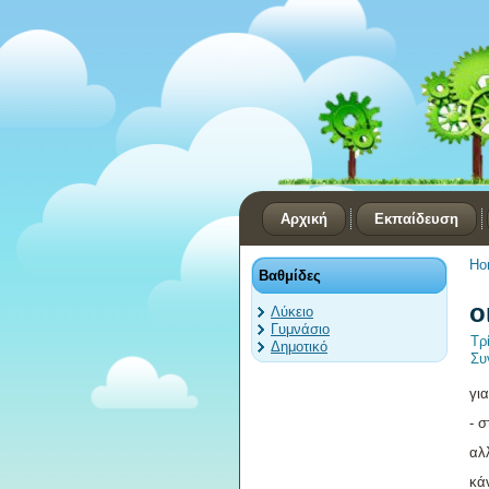
Αρχική
Εκπαίδευση
Ho
Βαθμίδες
ο
Λύκειο
Γυμνάσιο
Τρ
Δημοτικό
Συ
γι
- 
αλ
κάν