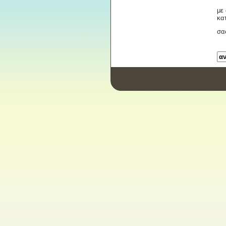
με
κα
σα