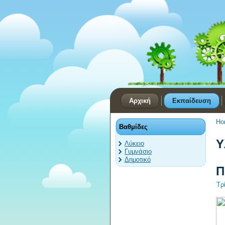
Αρχική
Εκπαίδευση
Ho
Βαθμίδες
Υ
Λύκειο
Γυμνάσιο
Δημοτικό
Π
Τρ