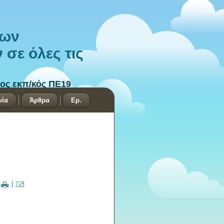
των
σε όλες τις
ος εκπ/κός ΠΕ19
νία
Άρθρα
Ερ.
|