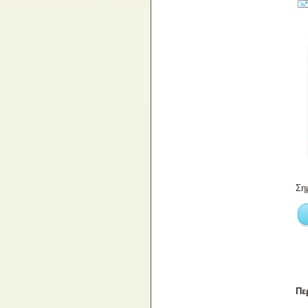
Σημ
Πε