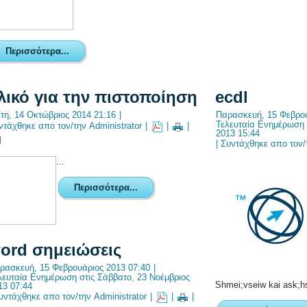
Περισσότερα...
λικό για την πιστοποίηση
ecdl
ίτη, 14 Οκτώβριος 2014 21:16
|
Παρασκευή, 15 Φεβρου
Τελευταία Ενημέρωση 
ντάχθηκε απο τον/την Administrator
|
|
|
2013 15:44
|
Συντάχθηκε απο τον/τ
...
Περισσότερα...
ord σημειώσεις
ρασκευή, 15 Φεβρουάριος 2013 07:40
|
λευταία Ενημέρωση στις Σάββατο, 23 Νοέμβριος
Shmei;vseiw kai ask;hse
13 07:44
υντάχθηκε απο τον/την Administrator
|
|
|