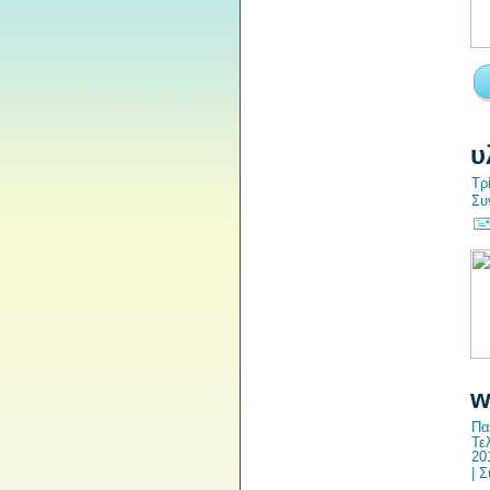
υ
Τρ
Συ
w
Πα
Τε
20
|
Σ