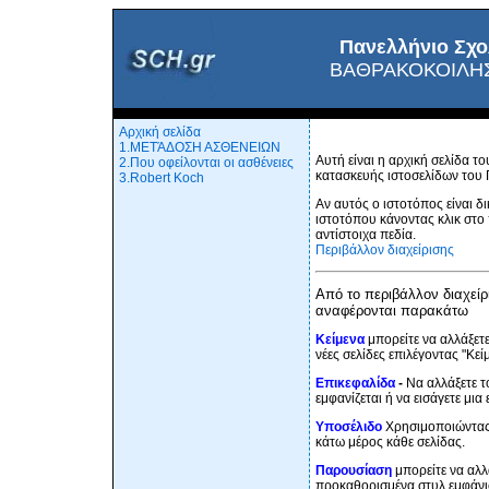
Πανελλήνιο Σχο
ΒΑΘΡΑΚΟΚΟΙΛΗ
Αρχική σελίδα
1.ΜΕΤΆΔΟΣΗ ΑΣΘΕΝΕΙΩΝ
Αυτή είναι η αρχική σελίδα 
2.Που οφείλονται οι ασθένειες
κατασκευής ιστοσελίδων του 
3.Robert Koch
Αν αυτός ο ιστοτόπος είναι δ
ιστοτόπου κάνοντας κλικ στο
αντίστοιχα πεδία.
Περιβάλλον διαχείρισης
Από το περιβάλλον διαχείρι
αναφέρονται παρακάτω
Κείμενα
μπορείτε να αλλάξετε
νέες σελίδες επιλέγοντας "Κεί
Επικεφαλίδα
-
Να αλλάξετε τ
εμφανίζεται ή να εισάγετε μι
Υποσέλιδο
Χρησιμοποιώντας 
κάτω μέρος κάθε σελίδας.
Παρουσίαση
μπορείτε να αλλ
προκαθορισμένα στυλ εμφάνι