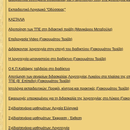
Εκπαιδευτικό Λογισμικό "Οδύσσειας"
ΚΑΣΤΑΛΙΑ
Αξιοποίηση των ΤΠΕ στη διδακτική πράξη (Μανικάρου Μεταξούλα)
Επεξεργασία Video (Γιακουμάτου Τερέζα)
Διδάσκοντας λογοτεχνία στην εποχή του διαδικτύου (Γιακουμάτου Τερέζα)
Η λογοτεχνία μεταναστεύει στο διαδίκτυο (Γιακουμάτου Τερέζα)
Ο Κ.Π.Καβάφης ταξιδεύει στο διαδίκτυο
Αποτίμηση των σεναρίων διδασκαλίας Λογοτεχνίας Λυκείου στα πλαίσια της 
ΤΠΕ (Β΄ Επίπεδο) (Γιακουμάτου Τερέζα)
Ιστολόγια εκπαιδευτικών: Προφίλ, κίνητρα και πρακτικές (Γιακουμάτου Τερέζα)
Εφαρμογές υπερκειμένου για τη διδασκαλία της λογοτεχνίας στο Λύκειο (Γιακ
Σχέδια/σενάρια μαθημάτων: Αρχαία Ελληνικά
Σχέδια/σενάρια μαθημάτων: Έκφραση - Έκθεση
Σχέδια/σενάρια μαθημάτων: Λογοτεχνία