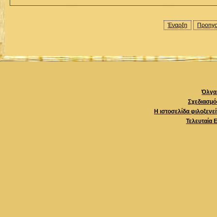
Έναρξη
Προηγο
Όλγα 
Σχεδιασμό
Η ιστοσελίδα φιλοξενε
Τελευταία 