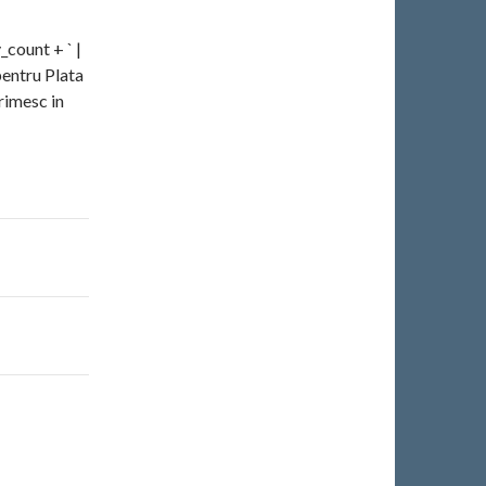
y_count + ` |
pentru Plata
rimesc in