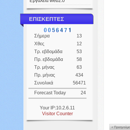
Εργαλεία web2.0
ΕΠΙΣΚΕΠΤΕΣ
Σήμερα
13
Χθες
12
Τρ. εβδομάδα
53
Πρ. εβδομάδα
58
Τρ. μήνας
63
Πρ. μήνας
434
Συνολικά
56471
Forecast Today
24
Your IP:10.2.6.11
Visitor Counter
< Προηγούμ