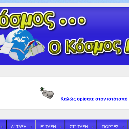
Καλώς ορίσατε στον ιστότοπό μου! 
Δ΄ ΤΑΞΗ
Ε΄ ΤΑΞΗ
ΣΤ΄ ΤΑΞΗ
ΓΙΟΡΤΕΣ