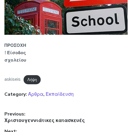
ΠΡΟΣΟΧΗ
! Είσοδος
σχολείου
askiseis
Λήψη
Category:
Άρθρα
,
Εκπαίδευση
Πλοήγηση άρθρων
Previous:
Previous post:
Χριστουγεννιάτικες κατασκευές
Next: