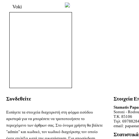
Voki
Συνδεθείτε
Στοιχεία Ε
Stamatis Papa
Soroni - Rodo
Εισάγετε τα στοιχεία διαχειριστή στη φόρμα εισόδου
Τ.Κ. 85106
αριστερά για να μπορέσετε να τροποποιήσετε το
Τηλ: 6978828
περιεχόμενο των άρθρων σας. Στο όνομα χρήστη θα βάλετε
email: papastam
"admin" και κωδικό, τον κωδικό διαχείρισης τον οποίο
Στατιστικά
έχετε επιλέξει κατά την εγκατάσταση. Για αποσύνδεση