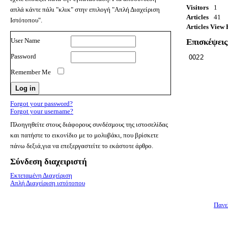
Visitors
1
απλά κάντε πάλι "κλικ" στην επιλογή "Απλή Διαχείριση
Articles
41
Ιστότοπου".
Articles View 
User Name
Επισκέψεις
Password
Remember Me
Forgot your password?
Forgot your username?
Πλοηγηθείτε στους διάφορους συνδέσμους της ιστοσελίδας
και πατήστε το εικονίδιο με το μολυβάκι, που βρίσκετε
πάνω δεξιά,για να επεξεργαστείτε το εκάστοτε άρθρο.
Σύνδεση διαχειριστή
Εκτεταμένη Διαχείριση
Απλή Διαχείριση ιστότοπου
Πανε