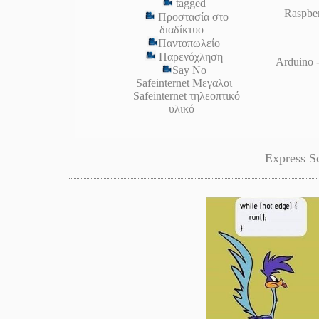
tagged
Raspber
Προστασία στο
διαδίκτυο
Παντοπωλείο
Παρενόχληση
Arduino -
Say No
Safeinternet Μεγαλοι
Safeinternet τηλεοπτικό
υλικό
Express S