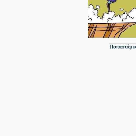
Παπαστάμκο