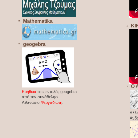
Mathematika
ΚΙ
geogebra
Ο 
Βοήθεια
στις εντολές geogebra
από τον συνάδελφο
Αθανάσιο
Φεργαδιώτη
.
Άλλε
Ανδ