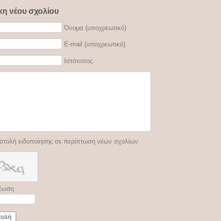
η νέου σχολίου
Όνομα (υποχρεωτικό)
E-mail (υποχρεωτικό)
Ιστότοπος
στολή ειδοποίησης σε περίπτωση νέων σχολίων
έωση
τολή