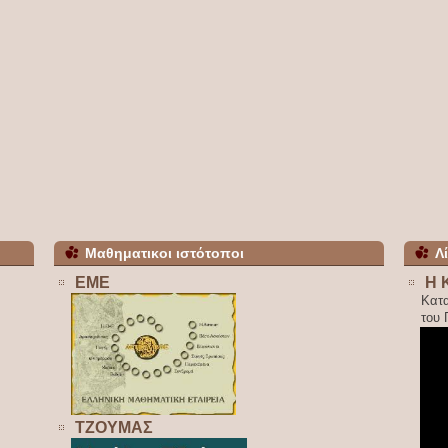
Μαθηματικοι ιστότοποι
Λ
ΕΜΕ
Η 
Κατ
του
ΤΖΟΥΜΑΣ