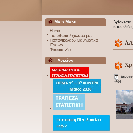
Main Menu
Βρίσκεστε
ιστοσελίδες
Home
Τοποθεσία Σχολείου μας
Παπανικολάου Μαθηματικά
ΑΛ
Έρευνα
Φρέσκα νέα
Γ Λυκείου
Χρ
Δημοσιε
4604