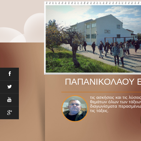
ΠΑΠΑΝΙΚΟΛΑΟΥ 
Μαθηματικός του Γενικού
τις ασκήσεις και τις λύσε
Αχαΐας. Εδώ θα βρείτε:
θεμάτων όλων των τάξεων
διαγωνίσματα περασμένων
τις τάξεις.