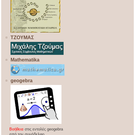
ΤΖΟΥΜΑΣ
Mathematika
geogebra
Βοήθεια
στις εντολές geogebra
από τον συνάδελφο