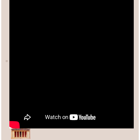
Ο ΑΡΙΘΜΟΣ φ (ΦΕΙΔΙΑΣ)
Άλλες σχετικές σελίδες:
Ανδρέας Κασσέτας
asxetos.gr