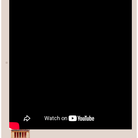
Ο ΑΡΙΘΜΟΣ φ (ΦΕΙΔΙΑΣ)
Άλλες σχετικές σελίδες:
Ανδρέας Κασσέτας
asxetos.gr