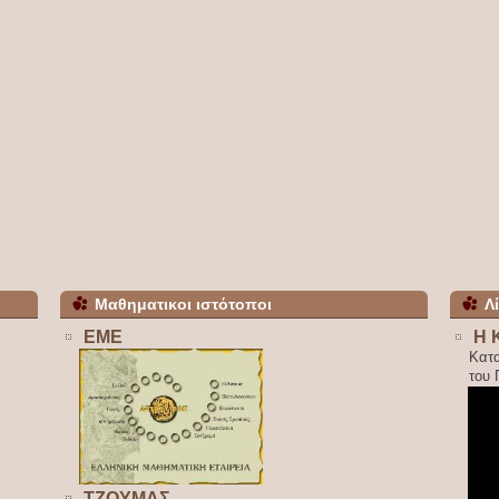
Μαθηματικοι ιστότοποι
Λ
ΕΜΕ
Η 
Κατ
του
ΤΖΟΥΜΑΣ