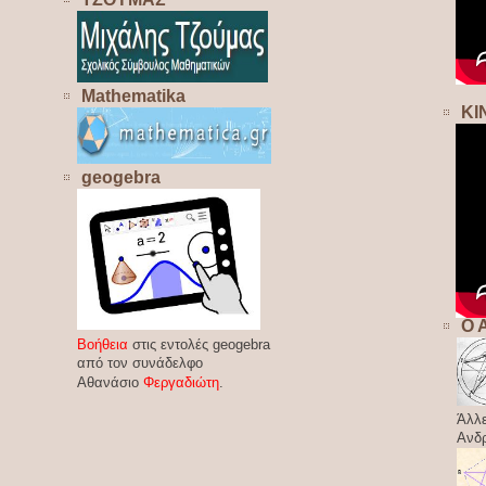
Mathematika
ΚΙ
geogebra
Ο 
Βοήθεια
στις εντολές geogebra
από τον συνάδελφο
Αθανάσιο
Φεργαδιώτη
.
Άλλε
Ανδ