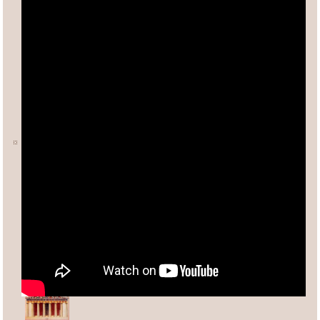
Ο ΑΡΙΘΜΟΣ φ (ΦΕΙΔΙΑΣ)
Άλλες σχετικές σελίδες:
Ανδρέας Κασσέτας
asxetos.gr