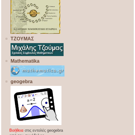
ΤΖΟΥΜΑΣ
Mathematika
geogebra
Βοήθεια
στις εντολές geogebra