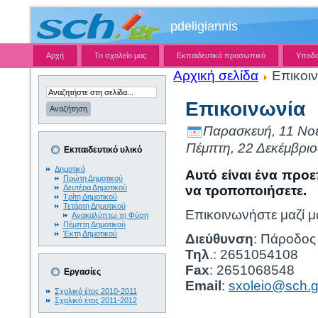
pdeligiannis
Αρχή
Το σχολείο μας
Εκπαιδευτικό προσωπικό
Υποδ
Αρχική σελίδα
Επικοιν
Επικοινωνία
Παρασκευή, 11 Νοέ
Πέμπτη, 22 Δεκέμβριο
Εκπαιδευτικό υλικό
Δημοτικό
Αυτό είναι ένα προε
Πρώτη Δημοτικού
Δευτέρα Δημοτικού
να τροποποιήσετε.
Τρίτη Δημοτικού
Τετάρτη Δημοτικού
Επικοινωνήστε μαζί μ
Ανακαλύπτω τη Φύση
Πέμπτη Δημοτικού
Έκτη Δημοτικού
Διεύθυνση
: Πάροδος
Τηλ
.: 2651054108
Fax
: 2651068548
Εργασίες
Email
:
sxoleio@sch.g
Σχολικό έτος 2010-2011
Σχολικό έτος 2011-2012