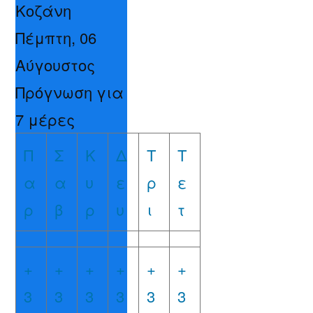
Κοζάνη
Πέμπτη, 06
Αύγουστος
Πρόγνωση για
7 μέρες
Π
Σ
Κ
Δ
Τ
Τ
α
α
υ
ε
ρ
ε
ρ
β
ρ
υ
ι
τ
+
+
+
+
+
+
3
3
3
3
3
3