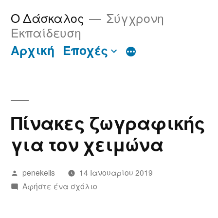
Μετάβαση
Ο Δάσκαλος
Σύγχρονη
στο
Εκπαίδευση
περιεχόμενο
Περισσότερα
Αρχική
Εποχές
Πίνακες ζωγραφικής
για τον χειμώνα
Συντάχθηκε
penekelis
14 Ιανουαρίου 2019
από
για
Αφήστε ένα σχόλιο
το
Πίνακες