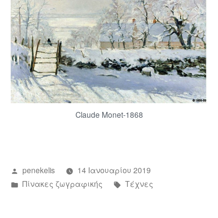
Claude Monet-1868
Συντάχθηκε
penekelis
14 Ιανουαρίου 2019
από
Αναρτήθηκε
Ετικέτες:
Πίνακες ζωγραφικής
Τέχνες
σε