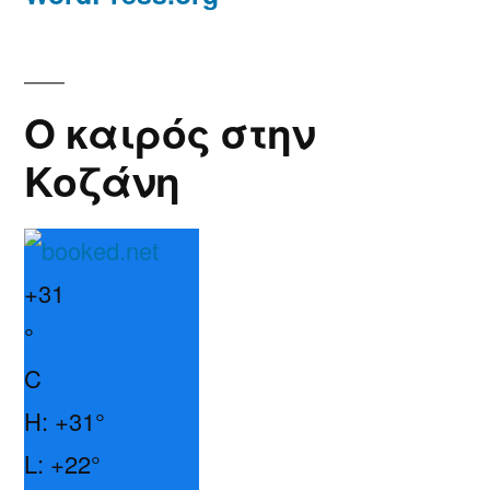
Ο καιρός στην
Κοζάνη
+
31
°
C
H:
+
31°
L:
+
22°