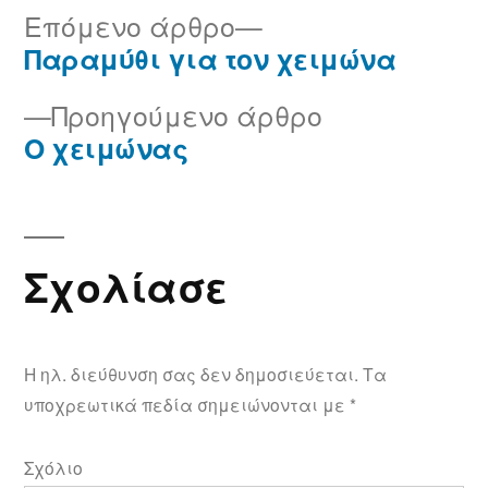
Επόμενο
Επόμενο άρθρο
άρθρο:
Παραμύθι για τον χειμώνα
Πλοήγηση
Προηγούμεν
Προηγούμενο άρθρο
άρθρων
άρθρο:
Ο χειμώνας
Σχολίασε
Η ηλ. διεύθυνση σας δεν δημοσιεύεται.
Τα
υποχρεωτικά πεδία σημειώνονται με
*
Σχόλιο