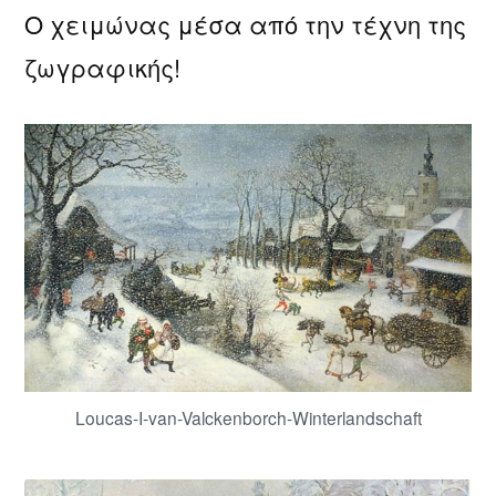
Ο χειμώνας μέσα από την τέχνη της
ζωγραφικής
για
ζωγραφικής!
τον
χειμώνα
Loucas-I-van-Valckenborch-Winterlandschaft