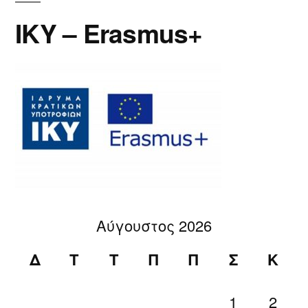
IKY – Erasmus+
Αύγουστος 2026
Δ
Τ
Τ
Π
Π
Σ
Κ
1
2