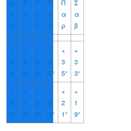
Δ
Τ
Τ
Π
Π
Σ
ε
ρ
ε
ε
α
α
υ
ι
τ
μ
ρ
β
+
+
+
+
+
+
3
3
3
3
3
3
4°
6°
6°
6°
5°
3°
+
+
+
+
+
+
2
2
2
2
2
1
2°
2°
2°
2°
1°
9°