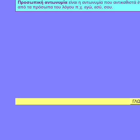
Προσωπική αντωνυμία
είναι η αντωνυμία που αντικαθιστά έ
από τα πρόσωπα του λόγου π.χ. εγώ, εσύ, σου.
ΓΛ