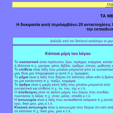
ΓΛ
ΤΑ Μ
Η δοκιμασία αυτή περιλαμβάνει 20 αντιστοιχίσει
την εκπαιδευ
Διάλεξε από τον διπλανό κατάλογο το μέρ
Κάποια μέρη του λόγου
Το
ουσιαστικό
είναι πρόσωπο, ζώο, πράγμα, ενέργεια, κατά
ή ιδιότητα π.χ. μητέρα, γάτα, βιβλίο, τρέξιμο, ύπνος, μαθητής κ
Το
επίθετο
είναι λέξη που μπαίνει μπροστά από τα ουσιαστικά
μας δίνει μια πληροφορία γι αυτά π.χ. όμορφος.
Το
ρήμα
είναι η λέξη που δείχνει ότι κάποιος κάνει κάτι ή βρίσ
σε μια κατάσταση π.χ. παίζω, κοιμάμαι.
Το
άρθρο
είναι η μικρή κλιτή λέξη που μπαίνει μπροστά από
ουσιαστικά και επίθετα π.χ. το, του, της κ.τ.λ.
Ο
σύνδεσμος
είναι το άκλιτο μέρος του λόγου που συνδέει
προτάσεις ή λέξεις π.χ. όταν, μόλις, επειδή κ.τ.λ.
Η
αντωνυμία
είναι η λέξη που αντικαθιστά ονόματα π.χ.αυτός
εγώ, δικό μου, μας κ.τ.λ.
Κτητική αντωνυμία
είναι η αντωνυμία που δείχνει ότι κάτι ανή
σε κάποιον π.χ. δικό μου, μου κ.τ.λ.