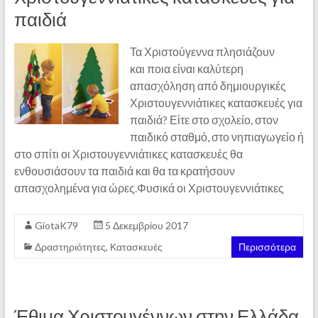
παιδιά
Τα Χριστούγεννα πλησιάζουν
και ποια είναι καλύτερη
απασχόληση από δημιουργικές
Χριστουγεννιάτικες κατασκευές για
παιδιά? Είτε στο σχολείο, στον
παιδικό σταθμό, στο νηπιαγωγείο ή
στο σπίτι οι Χριστουγεννιάτικες κατασκευές θα
ενθουσιάσουν τα παιδιά και θα τα κρατήσουν
απασχολημένα για ώρες.Φυσικά οι Χριστουγεννιάτικες
GiotaK79
5 Δεκεμβρίου 2017
Δραστηριότητες
,
Κατασκευές
Περισσότερα
Έθιμα Χριστουγέννων στην Ελλάδα