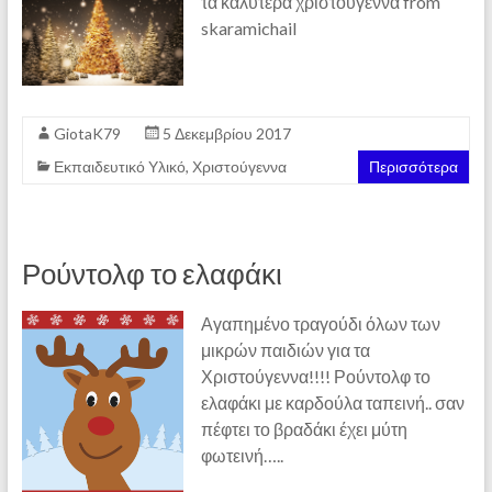
τα καλυτερα χριστουγεννα from
skaramichail
GiotaK79
5 Δεκεμβρίου 2017
Εκπαιδευτικό Υλικό
,
Χριστούγεννα
Περισσότερα
Ρούντολφ το ελαφάκι
Αγαπημένο τραγούδι όλων των
μικρών παιδιών για τα
Χριστούγεννα!!!! Ρούντολφ το
ελαφάκι με καρδούλα ταπεινή.. σαν
πέφτει το βραδάκι έχει μύτη
φωτεινή…..