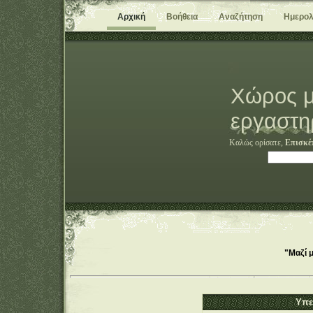
Αρχική
Βοήθεια
Αναζήτηση
Ημερολ
Χώρος μ
εργαστη
Καλώς ορίσατε,
Επισκέ
"Μαζί 
Υπε