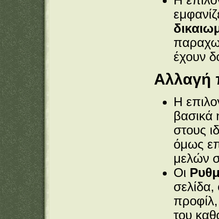
Η επιλ
εμφανίζ
δικαιω
παραχωρ
έχουν δο
Αλλαγή 
Η επιλ
βασικά 
στους ι
όμως επ
μελών 
Οι
Ρυθμ
σελίδα,
προφίλ,
του κα