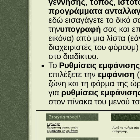
γέννησης
,
τόπος
,
ιστότ
προγράμματα ανταλλα
εδώ εισαγάγετε το δικό 
την
υπογραφή
σας και επ
εικόνα) από μια λίστα (ε
διαχειριστές του φόρουμ)
στο διαδίκτυο.
Το
Ρυθμίσεις εμφάνισης
επιλέξετε την
εμφάνιση
(
ζώνη και τη φόρμα της ώ
για
ρυθμίσεις εμφάνιση
στον πίνακα του μενού το
Στοιχεία προφίλ
Περίληψη
Εμφάνιση στατιστικών
Αυτό το τμήμα σάς 
Εμφάνιση μηνυμάτων
συζήτησης.