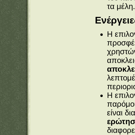
τα μέλη.
Ενέργειε
Η επιλ
προσφέρ
χρηστών
αποκλει
αποκλε
λεπτομέ
περιορι
Η επιλ
παρόμοι
είναι δι
ερώτησ
διαφορε