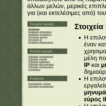
άλλων μελών, μερικές επιπλ
για (και εκτελέσιμες από) του
Στοιχεία προφίλ
Στοιχεία
Περίληψη
Εμφάνιση στατιστικών
Εμφάνιση μηνυμάτων
Η επιλ
Ανίχνευση χρήστη
Ανίχνευση IP
Εμφάνιση δικαιωμάτων
έναν κ
χρησιμο
Αλλαγή προφίλ
μέλη πο
Ρυθμίσεις λογαριασμού
Ρυθμίσεις προφίλ
Ρυθμίσεις εμφάνισης
IP
και
μ
Ρυθμίσεις ειδοποιήσεων
Ρυθμίσεις προσωπικών
μηνυμάτων
δημιούρ
Η επιλ
Ενέργειες
εργαλεί
Αποκλεισμός χρήστη
Διαγραφή λογαριασμού
μηνυμά
εύρος I