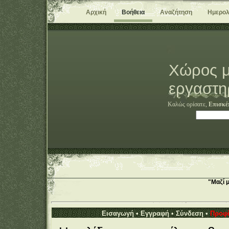
Αρχική
Βοήθεια
Αναζήτηση
Ημερολ
Χώρος μ
εργαστη
Καλώς ορίσατε,
Επισκέ
"Μαζί 
Εισαγωγή
•
Εγγραφή
•
Σύνδεση
•
Προφί