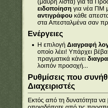
(μαύρη λίστα) για τα
Προ
ειδοποίηση
για νέα ΠΜ μ
αντιγράφου
κάθε απεστ
στα Απεσταλμένα σαν πρ
Ενέργειες
Η επιλογή
Διαγραφή λο
οποίο λέει! Υπάρχει βέβα
πραγματικά κάνει
διαγρα
λοιπόν προσοχή...
Ρυθμίσεις που συνήθ
Διαχειριστές
Εκτός από τη δυνατότητα να 
οποιαδήποτε από τις παραπ