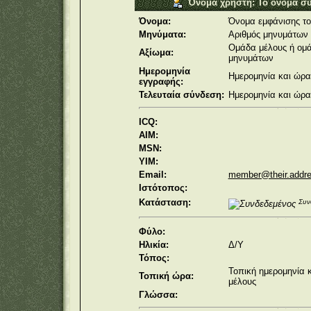
Όνομα χρήστη: Το όνομα σύ
Όνομα:
Όνομα εμφάνισης το
Μηνύματα:
Αριθμός μηνυμάτων 
Ομάδα μέλους ή ομά
Αξίωμα:
μηνυμάτων
Ημερομηνία
Ημερομηνία και ώρα
εγγραφής:
Τελευταία σύνδεση:
Ημερομηνία και ώρα
ICQ:
AIM:
MSN:
YIM:
Email:
member@their.addr
Ιστότοπος:
Κατάσταση:
Συν
Φύλο:
Ηλικία:
Δ/Υ
Τόπος:
Τοπική ημερομηνία 
Τοπική ώρα:
μέλους
Γλώσσα: