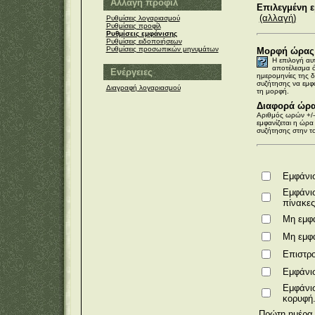
Αλλαγή προφίλ
Επιλεγμένη ε
(αλλαγή)
Ρυθμίσεις λογαριασμού
Ρυθμίσεις προφίλ
Ρυθμίσεις εμφάνισης
Ρυθμίσεις ειδοποιήσεων
Ρυθμίσεις προσωπικών μηνυμάτων
Μορφή ώρας
Η επιλογή αυ
αποτέλεσμα ό
Ενέργειες
ημερομηνίες της 
συζήτησης να εμφα
Διαγραφή λογαριασμού
τη μορφή.
Διαφορά ώρα
Αριθμός ωρών +/-
εμφανίζεται η ώρα
συζήτησης στην τ
Εμφάνισ
Εμφάνισ
πίνακες
Μη εμφ
Μη εμφ
Επιστρο
Εμφάνι
Εμφάνι
κορυφή
Πρώτη ημέρα 