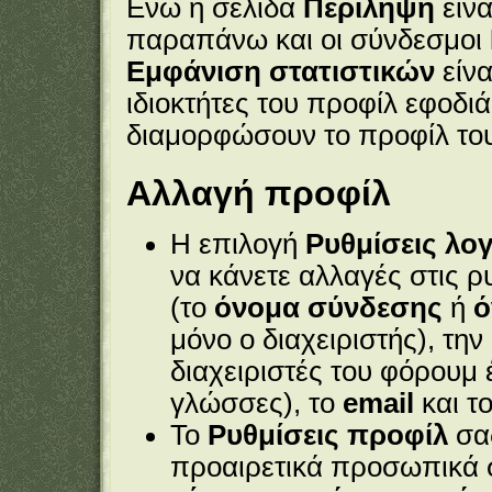
Ενώ η σελίδα
Περίληψη
είνα
παραπάνω και οι σύνδεσμοι
Εμφάνιση στατιστικών
είνα
ιδιοκτήτες του προφίλ εφοδιά
διαμορφώσουν το προφίλ του
Αλλαγή προφίλ
Η επιλογή
Ρυθμίσεις λο
να κάνετε αλλαγές στις ρ
(το
όνομα σύνδεσης
ή
ό
μόνο ο διαχειριστής), τη
διαχειριστές του φόρουμ 
γλώσσες), το
email
και τ
Το
Ρυθμίσεις προφίλ
σας
προαιρετικά προσωπικά 