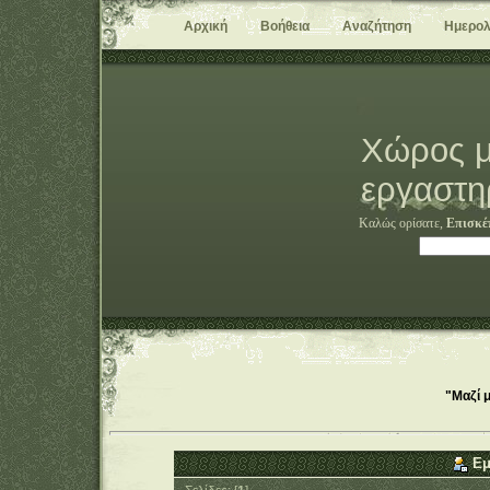
Αρχική
Βοήθεια
Αναζήτηση
Ημερολ
Χώρος μ
εργαστη
Καλώς ορίσατε,
Επισκέ
"Μαζί 
Εμ