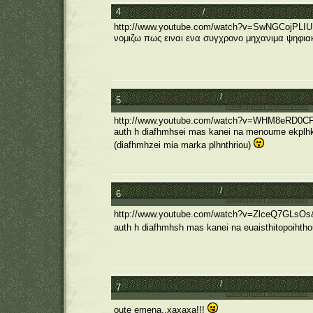
4
General Category
/
Θέματα συζήτησης μαθητώ
http://www.youtube.com/watch?v=SwNGCojPLIU
νομιζω πως ειναι ενα συγχρονο μηχανιμα ψηφιακ
General Category
/
Θέματα συζήτησης μαθ
5
Διαφήμιση προϊόντων
http://www.youtube.com/watch?v=WHM8eRD0CF4
auth h diafhmhsei mas kanei na menoume ekplhkto
(diafhmhzei mia marka plhnthriou)
General Category
/
Θέματα συζήτησης μαθ
6
Διαφήμιση προϊόντων
http://www.youtube.com/watch?v=ZlceQ7GLsOs&
auth h diafhmhsh mas kanei na euaisthitopoihtho
General Category
/
Θέματα συζήτησης μαθ
7
Διαφήμιση προϊόντων
oute emena..xaxaxa!!!