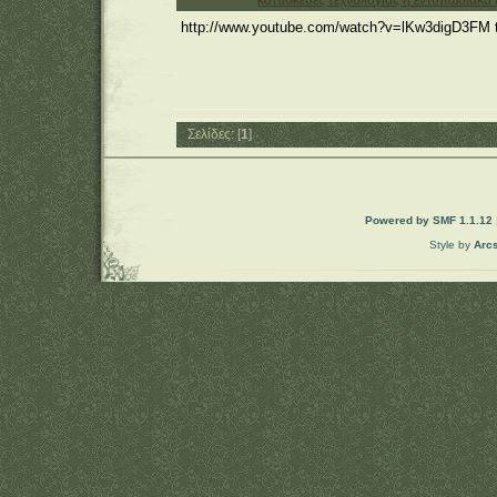
http://www.youtube.com/watch?v=lKw3digD3FM
Σελίδες: [
1
]
Powered by SMF 1.1.12
Style by
Arc