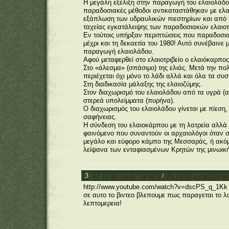
Η μεγάλη εξέλιξη στην παραγωγή του ελαιολάδου
παραδοσιακές μέθοδοι αντικαταστάθηκαν με ελα
εξάπλωση των υδραυλικών πιεστηρίων και από τη
ταχείας εγκατάλειψης των παραδοσιακών ελαιοτρ
Εν τούτοις υπήρξαν περιπτώσεις που παραδοσια
μέχρι και τη δεκαετία του 1980! Αυτό συνέβαιν
παραγωγή ελαιολάδου.
Αφού μεταφερθεί στο ελαιοτριβείο ο ελαιόκαρπος
Στο «άλεσμα» (σπάσιμο) της ελιάς. Μετά την π
περιέχεται όχι μόνο το λάδι αλλά και όλα τα συσ
Στη διαδικασία μάλαξης της ελαιοζύμης.
Στον διαχωρισμό του ελαιολάδου από τα υγρά (α
στερεά υπολείμματα (πυρήνα).
Ο διαχωρισμός του ελαιολάδου γίνεται με πίεση,
σαφήνειας.
Η σύνδεση του ελαιοκάρπου με τη λατρεία αλλά κ
φαινόμενο που συναντούν οι αρχαιολόγοι όταν σ
μεγάλο και εύφορο κάμπο της Μεσσαράς, ή ακόμ
λείψανα των ενταφιασμένων Κρητών της μινωική
3
General Category
/
Θέματα συζήτησης μα
http://www.youtube.com/watch?v=dscPS_q_1Kk
σε αυτο το βιντεο βλεπουμε πως παραγεται το λ
λεπτομερεια!