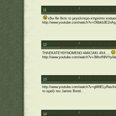
General Category
/
Θέματα συζήτησης μαθη
11
κατασκευές τεχνολογίας ή εντυπωσιακά 
εδω θα δειτε το μεγαλυτερο κτηριοτου κοσμο
http://www.youtube.com/watch?v=O6bkb3E2nAg
General Category
/
Θέματα συζήτησης μαθη
12
κατασκευές τεχνολογίας ή εντυπωσιακά 
ΤΗΛΕΚΑΤΕΥΘΥΝΟΜΕΝΟ ΑΜΑΞΑΚΙ 4Χ4.....
http://www.youtube.com/watch?v=3MrxfNNYty0&f
General Category
/
Θέματα συζήτησης μαθη
13
κατασκευές τεχνολογίας ή εντυπωσιακά 
http://www.youtube.com/watch?v=gM8ELyRasX
το αμαξι του James Bond...
General Category
/
Θέματα συζήτησης μαθη
14
κατασκευές τεχνολογίας ή εντυπωσιακά 