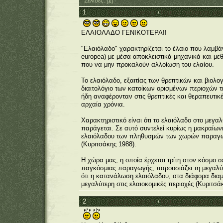
Σελίδες: [
1
]
1
General Category
/
Θέματα συζήτησης μα
ΕΛΑΙΟΛΑΔΟ ΓΕΝΙΚΟΤΕΡΑ!!
"Ελαιόλαδο" χαρακτηρίζεται το έλαιο που λαμβά
europea) με μέσα αποκλειστικά μηχανικά και μ
που να μην προκαλούν αλλοίωση του ελαίου.
Το ελαιόλαδο, εξαιτίας των θρεπτικών και βιολο
διαιτολόγιο των κατοίκων ορισμένων περιοχών τη
ήδη αναφέρονταν στις θρεπτικές και θεραπευτικέ
αρχαία χρόνια.
Χαρακτηριστικό είναι ότι το ελαιόλαδο στο μεγ
παράγεται. Σε αυτό συντελεί κυρίως η μακραίων
ελαιόλαδου των πληθυσμών των χωρών παραγωγή
(Κυριτσάκης 1988).
Η χώρα μας, η οποία έρχεται τρίτη στον κόσμο
παγκόσμιας παραγωγής, παρουσιάζει τη μεγαλύτ
ότι η κατανάλωση ελαιόλαδου, στα διάφορα διαμ
μεγαλύτερη στις ελαιοκομικές περιοχές (Κυριτσά
2
General Category
/
Θέματα συζήτησης μα