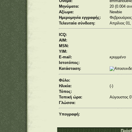
Όνομα:
emmanoue4
Μηνύματα:
20 (0.004 αν
Αξίωμα:
Newbie
Ημερομηνία εγγραφής:
Φεβρουάριος 
Τελευταία σύνδεση:
Απρίλιος 01,
ICQ:
AIM:
MSN:
YIM:
E-mail:
κρυμμένο
Ιστοτόπος:
Κατάσταση:
Φύλο:
Ηλικία:
(-)
Τόπος:
Τοπική ώρα:
Αύγουστος 07
Γλώσσα:
Υπογραφή:
Πρόσθ