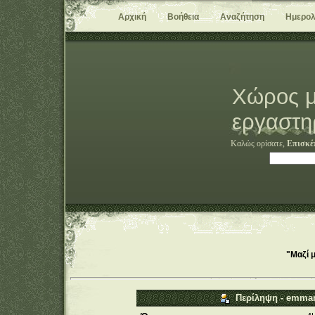
Αρχική
Βοήθεια
Αναζήτηση
Ημερολ
Χώρος μ
εργαστη
Καλώς ορίσατε,
Επισκέ
"Μαζί 
Περίληψη - emma