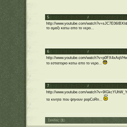
5
General Category
/
Θέματα συζήτησης μαθη
http://www.youtube.com/watch?v=sJC7E06IBXI&
το αμαξι κατω απο το νερο...
6
General Category
/
Θέματα συζήτησης μαθη
http://www.youtube.com/watch?v=p0FX4xAqVH
το εστιατοριο κατω απο το νερο...
7
General Category
/
Θέματα συζήτησης μαθη
http://www.youtube.com/watch?v=9IGkcYUhW_
τα κινητα που ψηνουν popCoRn...
Σελίδες: [
1
]