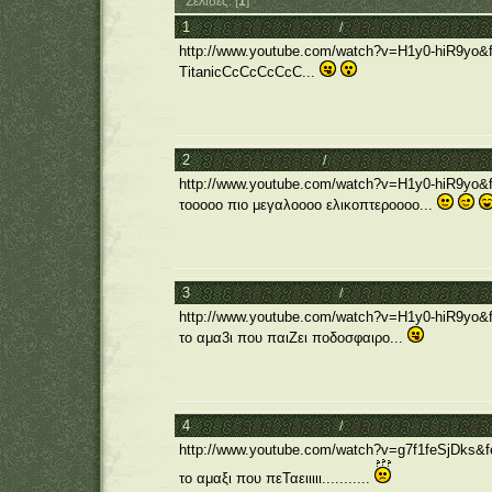
Σελίδες: [
1
]
1
General Category
/
Θέματα συζήτησης μαθη
http://www.youtube.com/watch?v=H1y0-hiR9yo&f
TitanicCcCcCcCcC...
2
General Category
/
Θέματα συζήτησης μαθητώ
http://www.youtube.com/watch?v=H1y0-hiR9yo&f
τοοοοο πιο μεγαλοοοο ελικοπτεροοοο...
3
General Category
/
Θέματα συζήτησης μαθη
http://www.youtube.com/watch?v=H1y0-hiR9yo&f
το αμα3ι που παιΖει ποδοσφαιρο...
4
General Category
/
Θέματα συζήτησης μαθη
http://www.youtube.com/watch?v=g7f1feSjDks&fe
το αμαξι που πεΤαειιιιι...........