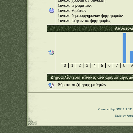
Σύνολο χρόνου σε σύνδεση:
Σύνολο μηνυμάτων:
Σύνολο θεμάτων:
Σύνολο δημιουργημένων ψηφοφοριών:
Σύνολο ψήφων σε ψηφοφορίες:
Αποστολέ
0
1
2
3
4
5
6
7
8
9
Δημοφιλέστεροι πίνακες ανά αριθμό μηνυμ
Θέματα συζήτησης μαθητών
Powered by SMF 1.1.12
Style by
Arc