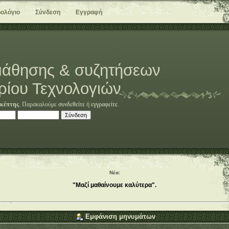
ολόγιο
Σύνδεση
Εγγραφή
άθησης & συζητήσεων
ρίου Τεχνολογιών
κέπτης
. Παρακαλούμε
συνδεθείτε
ή
εγγραφείτε
.
Νέα:
"Μαζί μαθαίνουμε καλύτερα".
Εμφάνιση μηνυμάτων