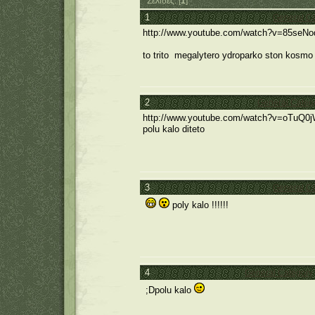
Σελίδες: [
1
]
1
General C
http://www.youtube.com/watch?v=85seNo
to trito megalytero ydroparko ston kosmo 
2
General Categ
http://www.youtube.com/watch?v=oTuQ0j
polu kalo diteto
3
General C
poly kalo !!!!!!
4
General Category
;Dpolu kalo