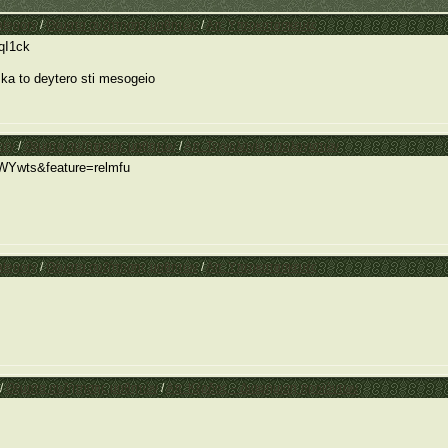
ategory
/
Θέματα συζήτησης μαθητών
/
Απ: Υπερκατασκευές
qI1ck
ka to deytero sti mesogeio
ory
/
Θέματα συζήτησης μαθητών
/
Απ: Τεχνολογία υπολογιστών
WYwts&feature=relmfu
ategory
/
Θέματα συζήτησης μαθητών
/
Απ: Υπερκατασκευές
/
Θέματα συζήτησης μαθητών
/
Απ: Κέρδος – Διαφήμιση προϊόντων