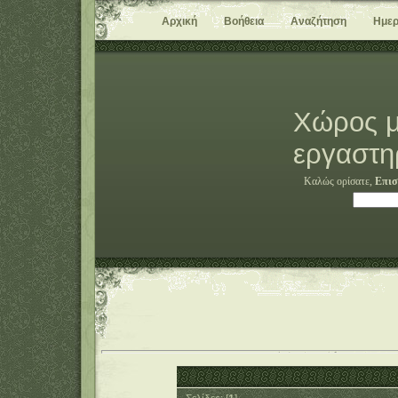
Αρχική
Βοήθεια
Αναζήτηση
Ημερ
Χώρος μ
εργαστη
Καλώς ορίσατε,
Επισ