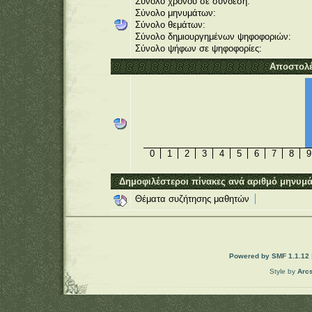
Σύνολο χρόνου σε σύνδεση:
Σύνολο μηνυμάτων:
Σύνολο θεμάτων:
Σύνολο δημιουργημένων ψηφοφοριών:
Σύνολο ψήφων σε ψηφοφορίες:
Αποστολέ
0
1
2
3
4
5
6
7
8
9
Δημοφιλέστεροι πίνακες ανά αριθμό μηνυμ
Θέματα συζήτησης μαθητών
Powered by SMF 1.1.12
Style by
Arc