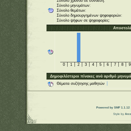
Σύνολο χρόνου σε σύνδεση:
Σύνολο μηνυμάτων:
Σύνολο θεμάτων:
Σύνολο δημιουργημένων ψηφοφοριών:
Σύνολο ψήφων σε ψηφοφορίες:
Αποστολέ
0
1
2
3
4
5
6
7
8
9
Δημοφιλέστεροι πίνακες ανά αριθμό μηνυμ
Θέματα συζήτησης μαθητών
Powered by SMF 1.1.12
Style by
Arc