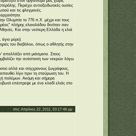
απαραίτητο στον οργανισμό μας χωρίς
τερόλης. Περιέχει αντιοξειδωτικές ουσίες
τιού και τις φλεγμονές.
 αρχαιότητα.
ην Ολυμπία το 776 π.Χ. μέχρι και τους
ρέας" πλήρης ελαιολάδου δινόταν σαν
Αθηνάς. Και στην νεότερη Ελλάδα η ελιά
 άγιο μύρο).
νηριές του διαβόλου, όπως ο αθλητής στην
ν' απαλλάξει από μιάσματα. Στους
 συμβολίζει την ανάσταση των νεκρών λόγω
νωσού αλλά και σύγχρονους ζωγράφους,
ναπαυθεί λίγο πριν τη σταύρωση του. Η
κωχή πολέμων. Ακόμη και σήμερα
 κιβωτό επέστρεψε με ένα κλαδί ελιάς στο
στις: Απρίλιος 22, 2011, 03:17:46 μμ