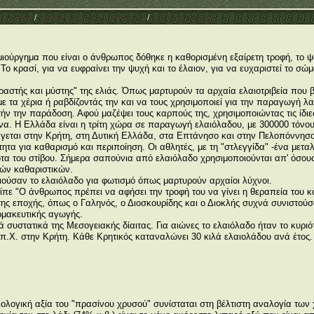
Category
/
Θέματα συζήτησης μαθητών
/
Απ: Το ελαιόλαδο
μιούργημα που είναι ο άνθρωπος δόθηκε η καθορισμένη εξαίρετη τροφή, το ψωμ
 Το κρασί, για να ευφραίνει την ψυχή και το έλαιον, για να ευχαριστεί το σώ
ραστής και μύστης" της ελιάς. Όπως μαρτυρούν τα αρχαία ελαιοτριβεία που 
με τα χέρια ή ραβδίζοντάς την και να τους χρησιμοποιεί για την παραγωγή λα
ήν την παράδοση. Αφού μαζέψει τους καρπούς της, χρησιμοποιώντας τις ίδιες
να. Η Ελλάδα είναι η τρίτη χώρα σε παραγωγή ελαιόλαδου, με 300000 τόνους
γεται στην Κρήτη, στη Δυτική Ελλάδα, στα Επτάνησο και στην Πελοπόννησο
τητα για καθαρισμό και περιποίηση. Οι αθλητές, με τη "στλεγγίδα" -ένα μετ
τα του στίβου. Σήμερα σαπούνια από ελαιόλαδο χρησιμοποιούνται απ' όσους
τών καθαριστικών.
ιούσαν το ελαιόλαδο για φωτισμό όπως μαρτυρούν αρχαίοι λύχνοι.
πε "Ο άνθρωπος πρέπει να αφήσει την τροφή του να γίνει η θεραπεία του και
 της εποχής, όπως ο Γαληνός, ο Διοσκουρίδης και ο Διοκλής συχνά συνιστού
ρμακευτικής αγωγής.
ά συστατικά της Μεσογειακής δίαιτας. Για αιώνες το ελαιόλαδο ήταν το κυρι
0 π.Χ. στην Κρήτη. Κάθε Κρητικός καταναλώνει 30 κιλά ελαιολάδου ανά έτο
βιολογική αξία του "πρασίνου χρυσού" συνίσταται στη βέλτιστη αναλογία των