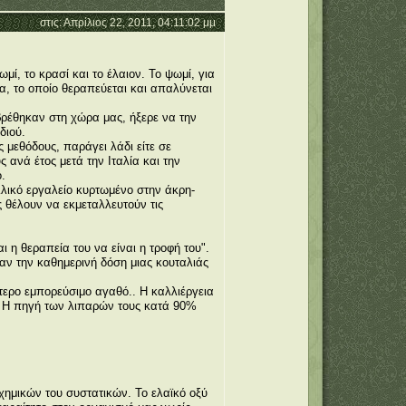
στις: Απρίλιος 22, 2011, 04:11:02 μμ
ί, το κρασί και το έλαιον. Το ψωμί, για
μα, το οποίο θεραπεύεται και απαλύνεται
βρέθηκαν στη χώρα μας, ήξερε να την
διού.
 μεθόδους, παράγει λάδι είτε σε
 ανά έτος μετά την Ιταλία και την
.
αλλικό εργαλείο κυρτωμένο στην άκρη-
 θέλουν να εκμεταλλευτούν τις
 η θεραπεία του να είναι η τροφή του".
σαν την καθημερινή δόση μιας κουταλιάς
ότερο εμπορεύσιμο αγαθό.. Η καλλιέργεια
ς. Η πηγή των λιπαρών τους κατά 90%
 χημικών του συστατικών. Το ελαϊκό οξύ