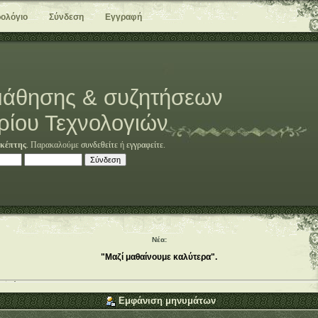
ολόγιο
Σύνδεση
Εγγραφή
άθησης & συζητήσεων
ρίου Τεχνολογιών
κέπτης
. Παρακαλούμε
συνδεθείτε
ή
εγγραφείτε
.
Νέα:
"Μαζί μαθαίνουμε καλύτερα".
Εμφάνιση μηνυμάτων