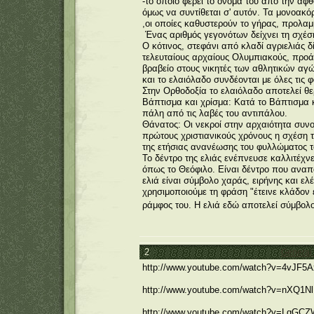
-το οποίο φέρει το όνομα του από την αφθ
όμως να συντίθεται σ' αυτόν. Τα μονοακόρ
,οι οποίες καθυστερούν το γήρας, προλαμ
Ένας αριθμός γεγονότων δείχνει τη σχέση 
Ο κότινος, στεφάνι από κλαδί αγριελιάς 
τελευταίους αρχαίους Ολυμπιακούς, προ
βραβείο στους νικητές των αθλητικών αγ
και το ελαιόλαδο συνδέονται με όλες τις
Στην Ορθοδοξία το ελαιόλαδο αποτελεί θε
Βάπτισμα και χρίσμα: Κατά το Βάπτισμα κ
πάλη από τις λαβές του αντιπάλου.
Θάνατος: Οι νεκροί στην αρχαιότητα συνο
πρώτους χριστιανικούς χρόνους η σχέση τ
της ετήσιας ανανέωσης του φυλλώματος τ
Το δέντρο της ελιάς ενέπνευσε καλλιτέχ
όπως το Θεόφιλο. Είναι δέντρο που αναπαύ
ελιά είναι σύμβολο χαράς, ειρήνης και ε
χρησιμοποιούμε τη φράση "έτεινε κλάδον ε
ράμφος του. Η ελιά εδώ αποτελεί σύμβο
2
General
http://www.youtube.com/watch?v=4vJF5
http://www.youtube.com/watch?v=nXQ1
http://www.youtube.com/watch?v=LgGC