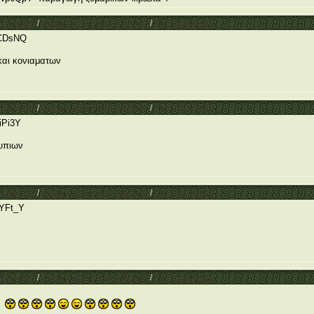
 Category
/
Θέματα συζήτησης μαθητών
/
Απ: Εργοστάσια
kCDsNQ
αι κονιαματων
 Category
/
Θέματα συζήτησης μαθητών
/
Απ: Εργοστάσια
iPi3Y
υπιων
 Category
/
Θέματα συζήτησης μαθητών
/
Απ: Εργοστάσια
dYFt_Y
 Category
/
Θέματα συζήτησης μαθητών
/
Απ: Εργοστάσια
ών