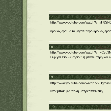
7
General C
http://www.youtube.com/watch?v=jjH8SNO
κρουαζιερα με το μεγαλυτερο κρουαζιεροπλ
8
General C
http://www.youtube.com/watch?v=FCyg3N
Γεφυρα Ριου-Αντιριου: η μεγαλυτερη και 
9
General C
http://www.youtube.com/watch?v=Ugrbas
Ντουμπάι: μια πόλη υπερκατασκευή!!!!!!
10
General 