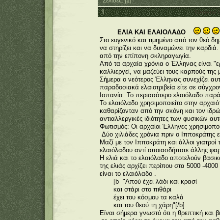
Σελίδες: [
1
]
1
General 
ΕΛΙΑ ΚΑΙ ΕΛΑΙΟΛΑΔΟ
Στο ευγενικό και τιμημένο από τον θεό δη
να στηρίζει και να δυναμώνει την καρδιά.
από την επίπονη σκληραγωγία.
Από τα αρχαία χρόνια ο Έλληνας είναι "ε
καλλιεργεί, να μαζεύει τους καρπούς της 
Σήμερα ο νεότερος Έλληνας συνεχίζει αυτ
παραδοσιακά ελαιοτριβεία είτε σε σύγχρο
Ισπανία. Το περισσότερο ελαιόλαδο παρά
Το ελαιόλαδο χρησιμοποιείτο στην αρχαιό
καθαρίζονταν από την σκόνη και τον ιδρώ
αντιαλλεργικές ιδιότητες των φυσικών αυ
Φωτισμός: Οι αρχαίοι Έλληνες χρησιμοπο
Δύο χιλιάδες χρόνια πριν ο Ιπποκράτης εί
Μαζί με τον Ιπποκράτη και άλλοι γιατροί
ελαιόλαδου αντί οποιασδήποτε άλλης φα
Η ελιά και το ελαιόλαδο αποτελούν βασικ
της ελιάς αρχίζει περίπου στα 5000 -400
είναι το ελαιόλαδο .
[b "Απού έχει λάδι και κρασί
και στάρι στο πιθάρι
έχει του κόσμου τα καλά
και του θεού τη χάρη"[/b]
Είναι σήμερα γνωστό ότι η θρεπτική και 