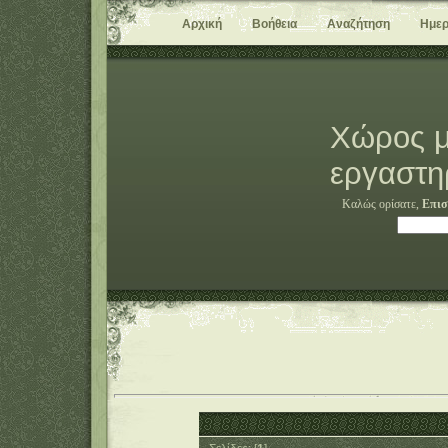
Αρχική
Βοήθεια
Αναζήτηση
Ημερ
Χώρος μ
εργαστη
Καλώς ορίσατε,
Επισ