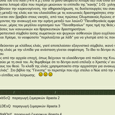
ονία του στο λάδι (74% κ.β.) είναι το μόνο ακόρεστο λιπαρό οξύ που είναι 
εστα λιπαρά οξέα που περιέχει μειώνουν το επίπεδο της "κακής" 1-01- χολησ
βάνουν την καρκινογένεση, την αθηροσκλήρωση, τις δυσλειτουργίες του συκω
μεταξύ της ελιάς και του ελαιολάδου με τις κοινωνικές δραστηριότητες στην
δίνεται σαν βραβείο στους νικητές, από τους πρώτους Ολυμπιακούς Αγώνες στ
άγοντας την ανακωχή και την ειρήνη μεταξύ των λαώνΟ "Παναθηναϊκός αμφο
ώνων, μέρος του μεγάλου εορτασμού των "Παναθηναίων" προς τιμή της θεάς 
 φάσεις των κοινωνικών και θρησκευτικών δραστηριοτήτων.
ραπευτικό σύμβολο ίασης σωματικών και ψυχικών ασθενειών (άγιο ευχέλαιο,
αι Χρίσμα, το νεοφώτιστο "περιλούζεται με λάδι" για να γλιστρά από τις πο
δεύονταν με κλάδους ελιάς, γιατί αποτελούσαν εξαγνιστικό σύμβολο, ικανό 
ης ελιάς με την ελπίδα για ανάσταση γίνεται σαφέστερη. Το ίδιο το δέντρο
ου.
νες από την αρχαία εποχή, όπως δείχνουν τα ελαιόδεντρα ατό παλάτι της Κ
ει με τη σκιά του. Ας θυμηθούμε ότι το δέντρο αυτό επέλεξε ο Χριστός ν' α
λέους του θεού. Το κλαδί της ελιάς χρησιμοποιείτο στην αρχαιότητα για ανα
λιάς". Στο βιβλίο της "Γένεσης" το περιστέρι που είχε στείλει ο Νώε από την
λο ελπίδας και λύτρωσης.
 Category
/
Θέματα συζήτησης μαθητών
/
Απ: Εργοστάσια
AxbScQ
παραγωγή ζυμαρικών ilipasta 2
NlLDEsQ
παραγωγή ζυμαρικών ilipasta 3
ZWp6QpY
παραγωγή ζυμαρικων ilipasta 4