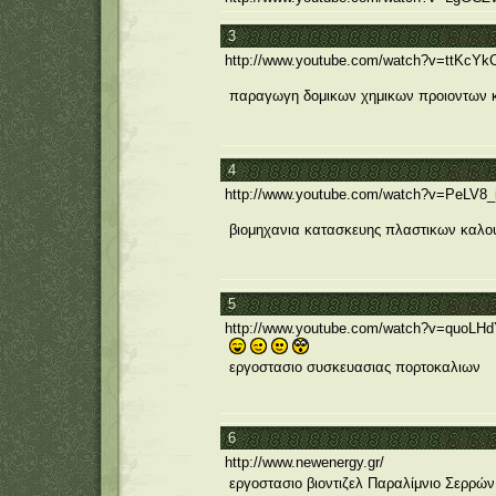
3
General
http://www.youtube.com/watch?v=ttKcY
παραγωγη δομικων χημικων προιοντων κ
4
General
http://www.youtube.com/watch?v=PeLV8_
βιομηχανια κατασκευης πλαστικων καλο
5
General
http://www.youtube.com/watch?v=quoLH
εργοστασιο συσκευασιας πορτοκαλιων
6
General
http://www.newenergy.gr/
εργοστασιο βιοντιζελ Παραλίμνιο Σερρ