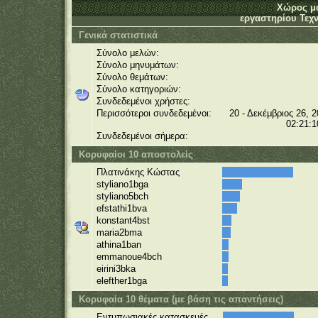
Χώρος μ
εργαστηρίου Τεχν
Γενικά στατιστικά
Σύνολο μελών:
Σύνολο μηνυμάτων:
Σύνολο θεμάτων:
Σύνολο κατηγοριών:
Συνδεδεμένοι χρήστες:
Περισσότεροι συνδεδεμένοι:
20 - Δεκέμβριος 26, 2
02:21:1
Συνδεδεμένοι σήμερα:
Κορυφαίοι 10 αποστολείς
Πλατινάκης Κώστας
styliano1bga
styliano5bch
efstathi1bva
konstant4bst
maria2bma
athina1ban
emmanoue4bch
eirini3bka
elefther1bga
Κορυφαία 10 θέματα (με βάση τις απαντήσεις)
Εντυπωσιακές κατασκευές