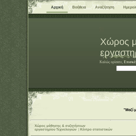
Αρχική
Βοήθεια
Αναζήτηση
Ημερολ
Χώρος μ
εργαστη
Καλώς ορίσατε,
Επισκέ
"Μαζί 
Χώρος μάθησης & συζητήσεων
εργαστηρίου Τεχνολογιών
|
Κέντρο στατιστικών