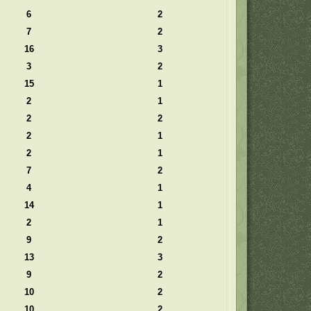
6
2
7
2
16
3
3
2
15
1
2
1
2
2
2
1
2
1
7
2
4
1
14
1
2
1
9
2
13
3
9
2
10
2
10
2