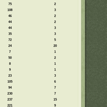
75
2
108
3
46
2
44
2
44
3
35
3
72
5
24
20
7
1
50
2
8
1
9
1
23
3
105
6
94
7
230
7
237
15
221
9