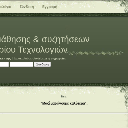
ολόγιο
Σύνδεση
Εγγραφή
άθησης & συζητήσεων
ρίου Τεχνολογιών
κέπτης
. Παρακαλούμε
συνδεθείτε
ή
εγγραφείτε
.
Νέα:
"Μαζί μαθαίνουμε καλύτερα".