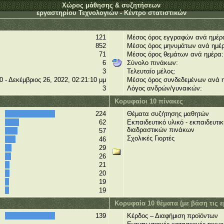
Χώρος μάθησης & συζητήσεων
εργαστηρίου Τεχνολογιών - Κέντρο στατιστικών
121
Μέσος όρος εγγραφών ανά ημέρ
852
Μέσος όρος μηνυμάτων ανά ημέ
71
Μέσος όρος θεμάτων ανά ημέρα:
6
Σύνολο πινάκων:
3
Τελευταίο μέλος:
0 - Δεκέμβριος 26, 2022, 02:21:10 μμ
Μέσος όρος συνδεδεμένων ανά 
3
Λόγος ανδρών/γυναικών:
Κορυφαίοι 10 πίνακες
224
Θέματα συζήτησης μαθητών
62
Εκπαιδευτικό υλικό - εκπαιδευτι
διαδραστικών πινάκων
57
Σχολικές Γιορτές
46
29
26
21
20
19
19
Κορυφαία 10 θέματα (με βάση τις ε
139
Κέρδος – Διαφήμιση προϊόντων