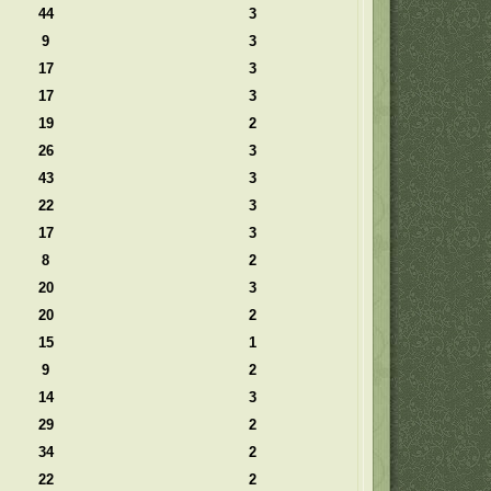
44
3
9
3
17
3
17
3
19
2
26
3
43
3
22
3
17
3
8
2
20
3
20
2
15
1
9
2
14
3
29
2
34
2
22
2