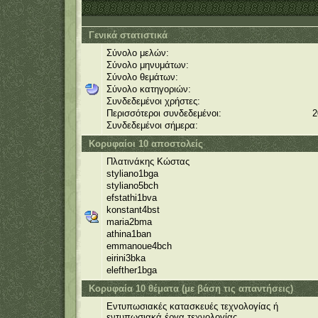
Γενικά στατιστικά
Σύνολο μελών:
Σύνολο μηνυμάτων:
Σύνολο θεμάτων:
Σύνολο κατηγοριών:
Συνδεδεμένοι χρήστες:
Περισσότεροι συνδεδεμένοι:
2
Συνδεδεμένοι σήμερα:
Κορυφαίοι 10 αποστολείς
Πλατινάκης Κώστας
styliano1bga
styliano5bch
efstathi1bva
konstant4bst
maria2bma
athina1ban
emmanoue4bch
eirini3bka
elefther1bga
Κορυφαία 10 θέματα (με βάση τις απαντήσεις)
Εντυπωσιακές κατασκευές τεχνολογίας ή
εντυπωσιακά έργα τεχνολογίας