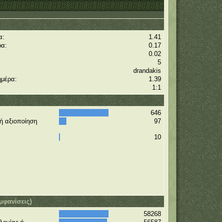
α:
1.41
ρα:
0.17
0.02
5
drandakis
ημέρα:
1.39
1:1
646
κή αξιοποίηση
97
10
μφανίσεις)
58268