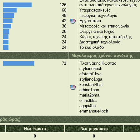
Εντυπωσιακές κατασκευές τεχνο
126
εντυπωσιακά έργα τεχνολογίας
60
Υπερκατασκευές
49
Γεωργική τεχνολογία
42
Εργοστάσια
36
Μεταφορές και επικοινωνία
28
Ενέργεια και Ισχύς
24
Χώρος τεχνικής υποστήριξης
24
Διαστημική τεχνολογία
24
Το ελαιόλαδο
Μεγαλύτερος χρόνος σύνδεσης
71
Πλατινάκης Κώστας
styliano5bch
efstathi1bva
styliano1bga
konstant4bst
athina1ban
maria2bma
eirini3bka
agapi4bni
emmanoue4bch
οράς ώρας)
Νέα θέματα
Νέα μηνύματα
0
0