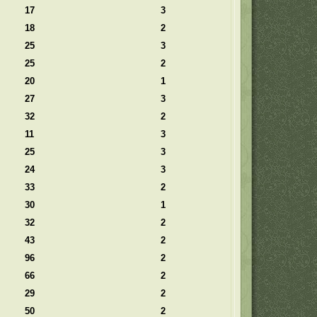
17
3
18
2
25
3
25
2
20
1
27
3
32
2
11
3
25
3
24
3
33
2
30
1
32
2
43
2
96
2
66
2
29
2
50
2