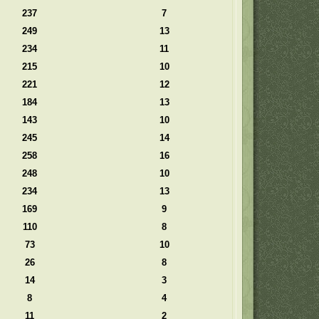
237
7
249
13
234
11
215
10
221
12
184
13
143
10
245
14
258
16
248
10
234
13
169
9
110
8
73
10
26
8
14
3
8
4
11
2