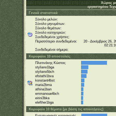
Χώρος μ
εργαστηρίου Τεχν
Γενικά στατιστικά
Σύνολο μελών:
Σύνολο μηνυμάτων:
Σύνολο θεμάτων:
Σύνολο κατηγοριών:
Συνδεδεμένοι χρήστες:
Περισσότεροι συνδεδεμένοι:
20 - Δεκέμβριος 26, 2
02:21:1
Συνδεδεμένοι σήμερα:
Κορυφαίοι 10 αποστολείς
Πλατινάκης Κώστας
styliano1bga
styliano5bch
efstathi1bva
konstant4bst
maria2bma
athina1ban
emmanoue4bch
eirini3bka
elefther1bga
Κορυφαία 10 θέματα (με βάση τις απαντήσεις)
Εντυπωσιακές κατασκευές