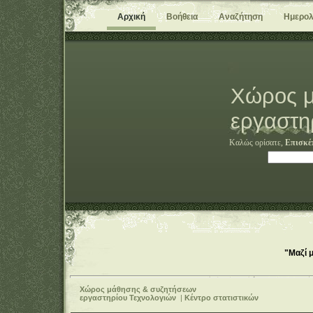
Αρχική
Βοήθεια
Αναζήτηση
Ημερολ
Χώρος μ
εργαστη
Καλώς ορίσατε,
Επισκέ
"Μαζί 
Χώρος μάθησης & συζητήσεων
εργαστηρίου Τεχνολογιών
|
Κέντρο στατιστικών