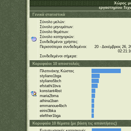
Χώρος μ
εργαστηρίου Τεχν
Γενικά στατιστικά
Σύνολο μελών:
Σύνολο μηνυμάτων:
Σύνολο θεμάτων:
Σύνολο κατηγοριών:
Συνδεδεμένοι χρήστες:
Περισσότεροι συνδεδεμένοι:
20 - Δεκέμβριος 26, 2
02:21:1
Συνδεδεμένοι σήμερα:
Κορυφαίοι 10 αποστολείς
Πλατινάκης Κώστας
styliano1bga
styliano5bch
efstathi1bva
konstant4bst
maria2bma
athina1ban
emmanoue4bch
eirini3bka
elefther1bga
Κορυφαία 10 θέματα (με βάση τις απαντήσεις)
Εντυπωσιακές κατασκευές