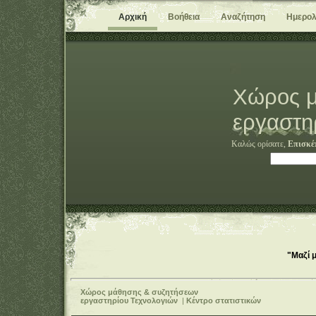
Αρχική
Βοήθεια
Αναζήτηση
Ημερολ
Χώρος μ
εργαστη
Καλώς ορίσατε,
Επισκέ
"Μαζί 
Χώρος μάθησης & συζητήσεων
εργαστηρίου Τεχνολογιών
|
Κέντρο στατιστικών