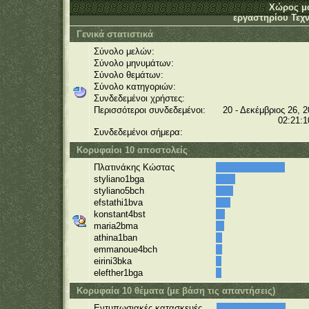
Χώρος μ
εργαστηρίου Τεχν
Γενικά στατιστικά
Σύνολο μελών:
Σύνολο μηνυμάτων:
Σύνολο θεμάτων:
Σύνολο κατηγοριών:
Συνδεδεμένοι χρήστες:
Περισσότεροι συνδεδεμένοι:
20 - Δεκέμβριος 26, 2
02:21:1
Συνδεδεμένοι σήμερα:
Κορυφαίοι 10 αποστολείς
Πλατινάκης Κώστας
styliano1bga
styliano5bch
efstathi1bva
konstant4bst
maria2bma
athina1ban
emmanoue4bch
eirini3bka
elefther1bga
Κορυφαία 10 θέματα (με βάση τις απαντήσεις)
Εντυπωσιακές κατασκευές