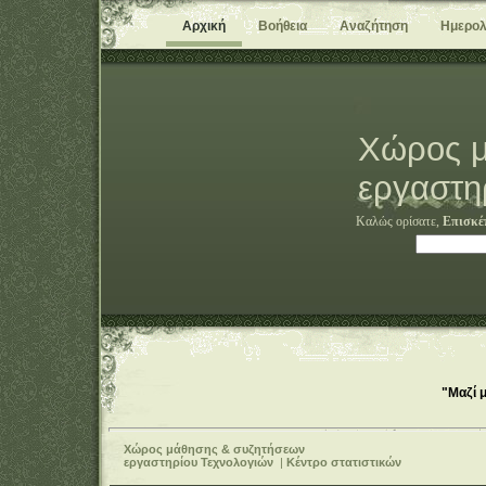
Αρχική
Βοήθεια
Αναζήτηση
Ημερολ
Χώρος μ
εργαστη
Καλώς ορίσατε,
Επισκέ
"Μαζί 
Χώρος μάθησης & συζητήσεων
εργαστηρίου Τεχνολογιών
|
Κέντρο στατιστικών