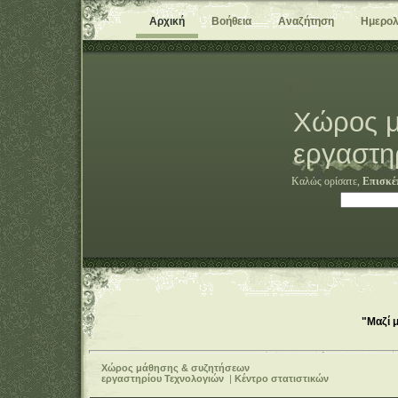
Αρχική
Βοήθεια
Αναζήτηση
Ημερολ
Χώρος μ
εργαστη
Καλώς ορίσατε,
Επισκέ
"Μαζί 
Χώρος μάθησης & συζητήσεων
εργαστηρίου Τεχνολογιών
|
Κέντρο στατιστικών