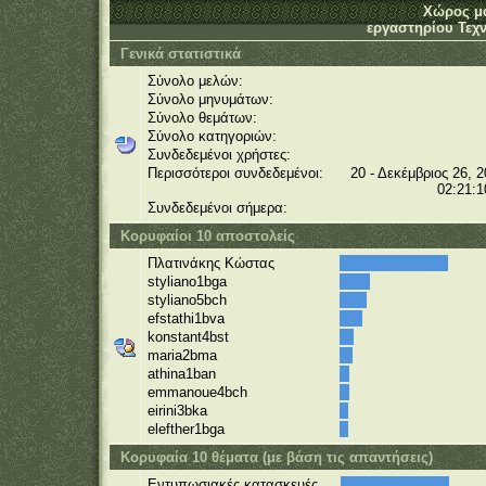
Χώρος μ
εργαστηρίου Τεχν
Γενικά στατιστικά
Σύνολο μελών:
Σύνολο μηνυμάτων:
Σύνολο θεμάτων:
Σύνολο κατηγοριών:
Συνδεδεμένοι χρήστες:
Περισσότεροι συνδεδεμένοι:
20 - Δεκέμβριος 26, 2
02:21:1
Συνδεδεμένοι σήμερα:
Κορυφαίοι 10 αποστολείς
Πλατινάκης Κώστας
styliano1bga
styliano5bch
efstathi1bva
konstant4bst
maria2bma
athina1ban
emmanoue4bch
eirini3bka
elefther1bga
Κορυφαία 10 θέματα (με βάση τις απαντήσεις)
Εντυπωσιακές κατασκευές