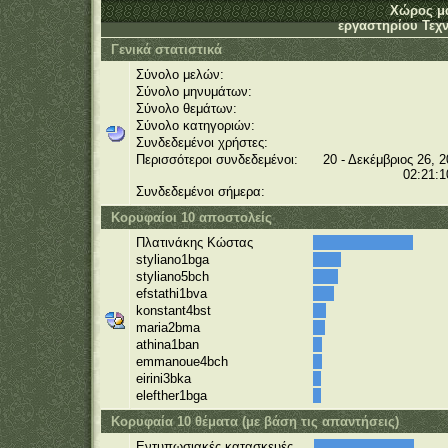
Χώρος μ
εργαστηρίου Τεχν
Γενικά στατιστικά
Σύνολο μελών:
Σύνολο μηνυμάτων:
Σύνολο θεμάτων:
Σύνολο κατηγοριών:
Συνδεδεμένοι χρήστες:
Περισσότεροι συνδεδεμένοι:
20 - Δεκέμβριος 26, 2
02:21:1
Συνδεδεμένοι σήμερα:
Κορυφαίοι 10 αποστολείς
Πλατινάκης Κώστας
styliano1bga
styliano5bch
efstathi1bva
konstant4bst
maria2bma
athina1ban
emmanoue4bch
eirini3bka
elefther1bga
Κορυφαία 10 θέματα (με βάση τις απαντήσεις)
Εντυπωσιακές κατασκευές