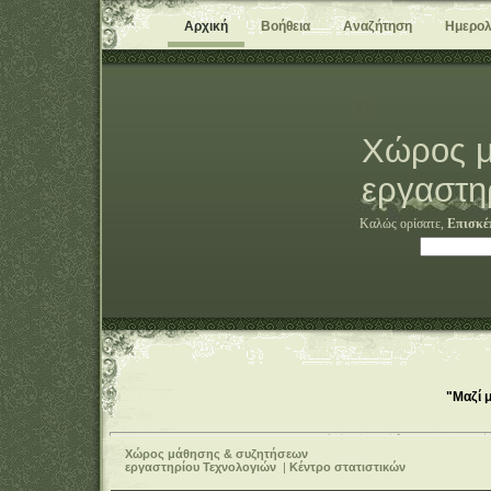
Αρχική
Βοήθεια
Αναζήτηση
Ημερολ
Χώρος μ
εργαστη
Καλώς ορίσατε,
Επισκέ
"Μαζί 
Χώρος μάθησης & συζητήσεων
εργαστηρίου Τεχνολογιών
|
Κέντρο στατιστικών