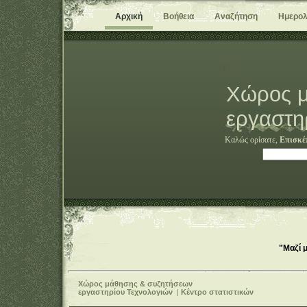
Αρχική
Βοήθεια
Αναζήτηση
Ημερολ
Χώρος μ
εργαστη
Καλώς ορίσατε,
Επισκέ
"Μαζί 
Χώρος μάθησης & συζητήσεων
εργαστηρίου Τεχνολογιών
|
Κέντρο στατιστικών