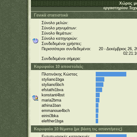
Χώρος μ
εργαστηρίου Τεχν
Γενικά στατιστικά
Σύνολο μελών:
Σύνολο μηνυμάτων:
Σύνολο θεμάτων:
Σύνολο κατηγοριών:
Συνδεδεμένοι χρήστες:
Περισσότεροι συνδεδεμένοι:
20 - Δεκέμβριος 26, 2
02:21:1
Συνδεδεμένοι σήμερα:
Κορυφαίοι 10 αποστολείς
Πλατινάκης Κώστας
styliano1bga
styliano5bch
efstathi1bva
konstant4bst
maria2bma
athina1ban
emmanoue4bch
eirini3bka
elefther1bga
Κορυφαία 10 θέματα (με βάση τις απαντήσεις)
Εντυπωσιακές κατασκευές