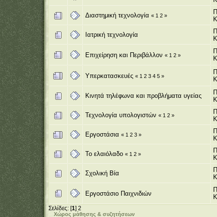
Π
Διαστημική τεχνολογία
«
1
2
»
Κ
Π
Ιατρική τεχνολογία
Κ
Π
Επιχείρηση και Περιβάλλον
«
1
2
»
Κ
Π
Υπερκατασκευές
«
1
2
3
4
5
»
Κ
Π
Κινητά τηλέφωνα και προβλήματα υγείας
Κ
Π
Τεχνολογία υπολογιστών
«
1
2
»
Κ
Π
Εργοστάσια
«
1
2
3
»
Κ
Π
Το ελαιόλαδο
«
1
2
»
Κ
Π
Σχολική Βία
Κ
Π
Εργοστάσιο Παιχνιδιών
Κ
Σελίδες: [
1
]
2
Χώρος μάθησης & συζητήσεων