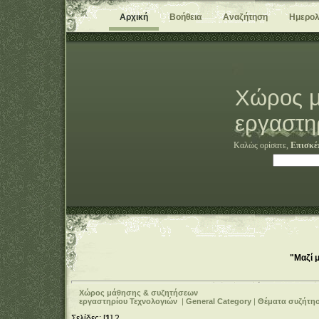
Αρχική
Βοήθεια
Αναζήτηση
Ημερολ
Χώρος μ
εργαστη
Καλώς ορίσατε,
Επισκέ
"Μαζί 
Χώρος μάθησης & συζητήσεων
εργαστηρίου Τεχνολογιών
|
General Category
|
Θέματα συζήτη
Σελίδες: [
1
]
2