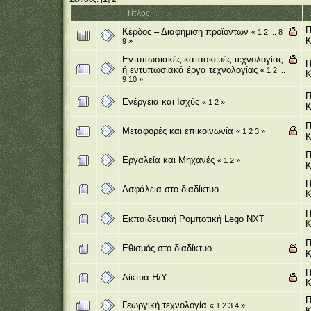
Τίτλος
Π
Κέρδος – Διαφήμιση προϊόντων
«
1
2
...
8
Κ
9
»
Εντυπωσιακές κατασκευές τεχνολογίας
Π
ή εντυπωσιακά έργα τεχνολογίας
«
1
2
...
Κ
9
10
»
Π
Ενέργεια και Ισχύς
«
1
2
»
Κ
Π
Μεταφορές και επικοινωνία
«
1
2
3
»
Κ
Π
Εργαλεία και Μηχανές
«
1
2
»
Κ
Π
Ασφάλεια στο διαδίκτυο
Κ
Π
Εκπαιδευτική Ρομποτική Lego NXT
Κ
Π
Εθισμός στο διαδίκτυο
Κ
Π
Δίκτυα Η/Υ
Κ
Π
Γεωργική τεχνολογία
«
1
2
3
4
»
Κ