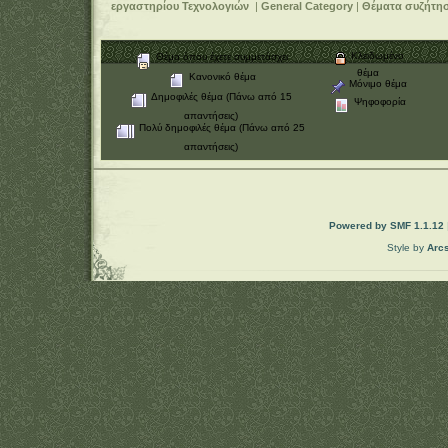
εργαστηρίου Τεχνολογιών
|
General Category
|
Θέματα συζήτη
Κλειδωμένο
Θέμα όπου έχετε συμμετάσχει
θέμα
Κανονικό θέμα
Μόνιμο θέμα
Δημοφιλές θέμα (Πάνω από 15
Ψηφοφορία
απαντήσεις)
Πολύ δημοφιλές θέμα (Πάνω από 25
απαντήσεις)
Powered by SMF 1.1.12
Style by
Arc