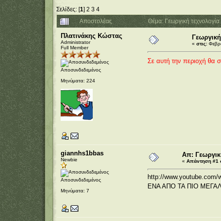
Σελίδες: [
1
]
2
3
4
Αποστολέας
Θέμα: Γεωργική τεχνολογί
Πλατινάκης Κώστας
Γεωργική
Administrator
«
στις:
Φεβρο
Full Member
Σε αυτή την περιοχή θα 
Αποσυνδεδεμένος
Μηνύματα: 224
giannhs1bbas
Απ: Γεωργικ
Newbie
«
Απάντηση #1 σ
http://www.youtube.co
Αποσυνδεδεμένος
ΕΝΑ ΑΠΟ ΤΑ ΠΙΟ ΜΕΓ
Μηνύματα: 7