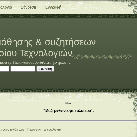
ολόγιο
Σύνδεση
Εγγραφή
άθησης & συζητήσεων
ρίου Τεχνολογιών
κέπτης
. Παρακαλούμε
συνδεθείτε
ή
εγγραφείτε
.
Νέα:
"Μαζί μαθαίνουμε καλύτερα".
τησης μαθητών
|
Γεωργική τεχνολογία