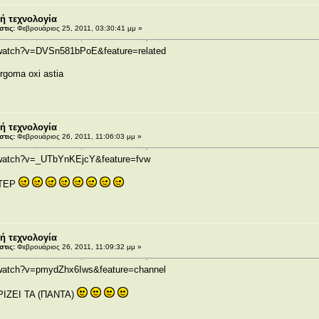
ή τεχνολογία
τις:
Φεβρουάριος 25, 2011, 03:30:41 μμ »
/watch?v=DVSn581bPoE&feature=related
 orgoma oxi astia
ή τεχνολογία
τις:
Φεβρουάριος 26, 2011, 11:06:03 μμ »
/watch?v=_UTbYnKEjcY&feature=fvw
ΧΤΕΡ
ή τεχνολογία
τις:
Φεβρουάριος 26, 2011, 11:09:32 μμ »
/watch?v=pmydZhx6Iws&feature=channel
ΙΖΕΙ ΤΑ (ΠΑΝΤΑ)