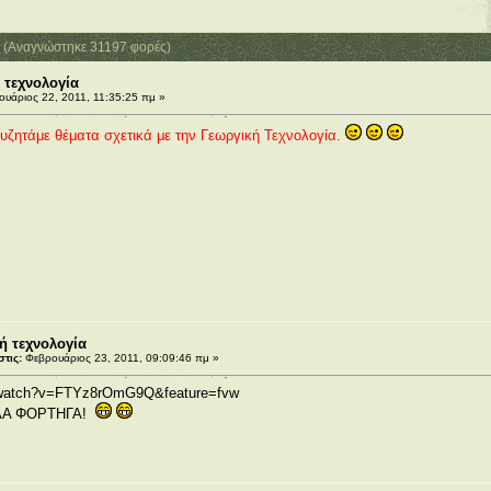
α (Αναγνώστηκε 31197 φορές)
 τεχνολογία
υάριος 22, 2011, 11:35:25 πμ »
συζητάμε θέματα σχετικά με την Γεωργική Τεχνολογία.
ή τεχνολογία
τις:
Φεβρουάριος 23, 2011, 09:09:46 πμ »
m/watch?v=FTYz8rOmG9Q&feature=fvw
ΑΛΑ ΦΟΡΤΗΓΑ!