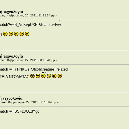
ή τεχνολογία
τις:
Φεβρουάριος 26, 2011, 11:12:34 μμ »
/watch?v=B_VoKvpUXFI&feature=fvw
ΚΟ
ή τεχνολογία
τις:
Φεβρουάριος 27, 2011, 08:05:40 μμ »
/watch?v=YFNKGsPJbx4&feature=related
ΓΕΙΑ ΝΤΟΜΑΤΑΣ
ή τεχνολογία
στις:
Φεβρουάριος 27, 2011, 08:18:04 μμ »
m/watch?v=BSFzJQ1dYgc