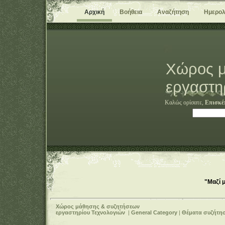
Αρχική
Βοήθεια
Αναζήτηση
Ημερολ
Χώρος μ
εργαστη
Καλώς ορίσατε,
Επισκέ
"Μαζί 
Χώρος μάθησης & συζητήσεων
εργαστηρίου Τεχνολογιών
|
General Category
|
Θέματα συζήτη