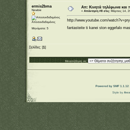
ermis2bma
Απ: Κινητά τηλέφωνα και 
Newbie
«
Απάντηση #8 στις:
Μάρτιος 14, 2
http://www.youtube.com/watch?v=pr
Αποσυνδεδεμένος
fantasteite ti kanei ston eggefalo mas!!
Μηνύματα: 5
Σελίδες: [
1
]
Μεταπήδηση σε:
Powered by SMF 1.1.12
Style by
Arc