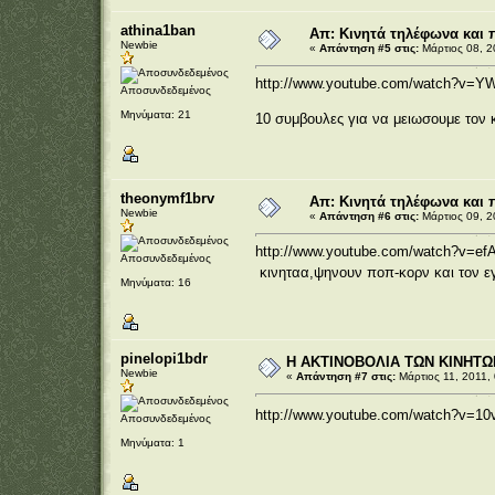
athina1ban
Απ: Κινητά τηλέφωνα και 
Newbie
«
Απάντηση #5 στις:
Μάρτιος 08, 2
http://www.youtube.com/watch?v=Y
Αποσυνδεδεμένος
Μηνύματα: 21
10 συμβουλες για να μειωσουμε τον 
theonymf1brv
Απ: Κινητά τηλέφωνα και 
Newbie
«
Απάντηση #6 στις:
Μάρτιος 09, 2
http://www.youtube.com/watch?v=ef
Αποσυνδεδεμένος
κινηταα,ψηνουν ποπ-κορν και τον
Μηνύματα: 16
pinelopi1bdr
Η ΑΚΤΙΝΟΒΟΛΙΑ ΤΩΝ ΚΙΝΗΤ
Newbie
«
Απάντηση #7 στις:
Μάρτιος 11, 2011, 
http://www.youtube.com/watch?v=10
Αποσυνδεδεμένος
Μηνύματα: 1