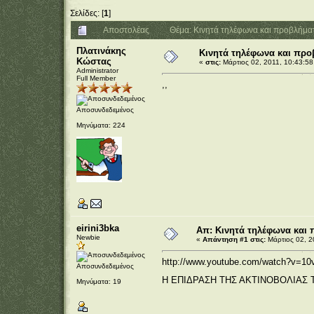
Σελίδες: [
1
]
Αποστολέας
Θέμα: Κινητά τηλέφωνα και προβλήμα
Πλατινάκης
Κινητά τηλέφωνα και προ
Κώστας
«
στις:
Μάρτιος 02, 2011, 10:43:58
Administrator
Full Member
,,
Αποσυνδεδεμένος
Μηνύματα: 224
eirini3bka
Απ: Κινητά τηλέφωνα και 
Newbie
«
Απάντηση #1 στις:
Μάρτιος 02, 2
http://www.youtube.com/watch?v=1
Αποσυνδεδεμένος
Η ΕΠΙΔΡΑΣΗ ΤΗΣ ΑΚΤΙΝΟΒΟΛΙΑΣ
Μηνύματα: 19