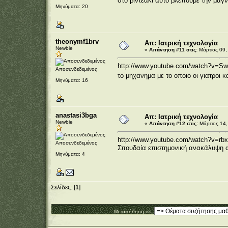
στο βιντεακι αυτο βλεπουμε την μαγν
Μηνύματα: 20
theonymf1brv
Απ: Ιατρική τεχνολογία
Newbie
«
Απάντηση #11 στις:
Μάρτιος 09,
http://www.youtube.com/watch?v=S
Αποσυνδεδεμένος
το μηχανημα με το οποιο οι γιατροι
Μηνύματα: 16
anastasi3bga
Απ: Ιατρική τεχνολογία
Newbie
«
Απάντηση #12 στις:
Μάρτιος 14,
http://www.youtube.com/watch?v=
Αποσυνδεδεμένος
Σπουδαία επιστημονική ανακάλυψη α
Μηνύματα: 4
Σελίδες: [
1
]
Μεταπήδηση σε: