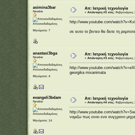
asimina3bar
Απ: Ιατρική τεχνολογία
Newbie
«
Απάντηση #2 στις:
Φεβρουάριος 2
http://www.youtube.com/watch?v=
Αποσυνδεδεμένος
Μηνύματα: 7
σε αυτο το βιντεο θα δειτε τη ρομποτι
anastasi3bga
Απ: Ιατρική τεχνολογία
Newbie
«
Απάντηση #3 στις:
Φεβρουάριος 2
http://www.youtube.com/watch?v=eX
Αποσυνδεδεμένος
georgika mixanimata
Μηνύματα: 4
evangeli3bdam
Απ: Ιατρική τεχνολογία
Newbie
«
Απάντηση #4 στις:
Φεβρουάριος 2
http://www.youtube.com/watch?v=S
Αποσυνδεδεμένος
νομιζω πως ειναι ενα συγχρονο μηχα
Μηνύματα: 14