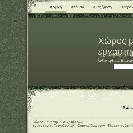
Αρχική
Βοήθεια
Αναζήτηση
Ημερολ
Χώρος μ
εργαστη
Καλώς ορίσατε,
Επισκέ
"Μαζί 
Χώρος μάθησης & συζητήσεων
εργαστηρίου Τεχνολογιών
|
General Category
|
Θέματα συζήτη