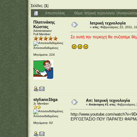
Σελίδες: [
1
]
Αποστολέας
Θέμα: Ιατρική τεχνολογία (Αναγνώστη
Πλατινάκης
Ιατρική τεχνολογία
Κώστας
«
στις:
Φεβρουάριος 22, 2011, 11
Administrator
Full Member
Σε αυτή την περιοχή θα συζητάμε θέμ
Αποσυνδεδεμένος
Μηνύματα: 224
styliano1bga
Απ: Ιατρική τεχνολογία
Jr. Member
«
Απάντηση #1 στις:
Φεβρουάριος 2
http://www.youtube.com/watch?v=
Αποσυνδεδεμένος
ΕΡΓΟΣΤΑΣΙΟ ΠΟΥ ΠΑΡΑΓΕΙ ΦΑΡ
Μηνύματα: 62