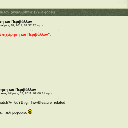
ιβάλλον (Αναγνώστηκε 12964 φορές)
ση και Περιβάλλον
υάριος 28, 2011, 09:57:22 πμ »
Επιχείρηση και Περιβάλλον".
ρηση και Περιβάλλον
στις:
Μάρτιος 02, 2011, 09:06:31 πμ »
/watch?v=6dYBtigmTww&feature=related
....πληροφοριες