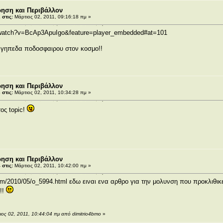
ρηση και Περιβάλλον
στις:
Μάρτιος 02, 2011, 09:16:18 πμ »
/watch?v=BcAp3ApuIgo&feature=player_embedded#at=101
,γηπεδα ποδοσφαιρου στον κοσμο!!
ρηση και Περιβάλλον
στις:
Μάρτιος 02, 2011, 10:34:28 πμ »
τος topic!
ρηση και Περιβάλλον
στις:
Μάρτιος 02, 2011, 10:42:00 πμ »
com/2010/05/o_5994.html
εδω ειναι ενα αρθρο για την μολυνση που προκλιθικ
!!!
ιος 02, 2011, 10:44:04 πμ από dimitrio4bmo
»