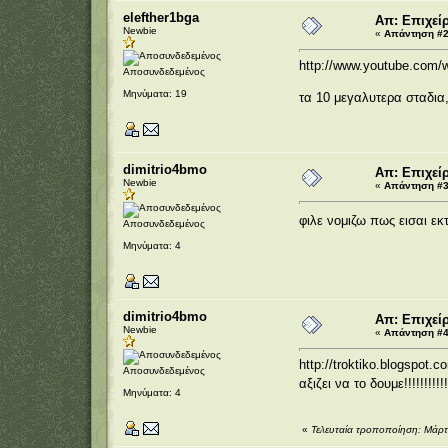
elefther1bga
Απ: Επιχεί
Newbie
«
Απάντηση #2 
http://www.youtube.com
Αποσυνδεδεμένος
Μηνύματα: 19
τα 10 μεγαλυτερα σταδια
dimitrio4bmo
Απ: Επιχεί
Newbie
«
Απάντηση #3 
φιλε νομιζω πως εισαι εκ
Αποσυνδεδεμένος
Μηνύματα: 4
dimitrio4bmo
Απ: Επιχεί
Newbie
«
Απάντηση #4 
http://troktiko.blogspot.
Αποσυνδεδεμένος
αξιζει να το δουμε!!!!!!!!!!
Μηνύματα: 4
«
Τελευταία τροποποίηση: Μάρτ