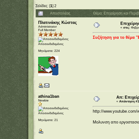
Σελίδες: [
1
]
2
Αποστολέας
Θέμα: Επιχείρηση και Περ
Πλατινάκης Κώστας
Επιχείρη
Administrator
«
στις:
Φεβρο
Full Member
Συζήτηση για το θέμα "
Αποσυνδεδεμένος
Μηνύματα: 224
athina1ban
Απ: Επιχεί
Newbie
«
Απάντηση #1 
http://www.youtube.com
Αποσυνδεδεμένος
Μηνύματα: 21
Μολυνση απο εργοστασια