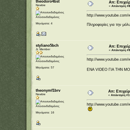
theodoro4bst
Απ: Επιχεί
Newbie
«
Απάντηση #8 
http://www.youtube.co
Αποσυνδεδεμένος
Μηνύματα: 4
Πληροφορίες για την μόλ
styliano5bch
Απ: Επιχεί
Jr. Member
«
Απάντηση #9 
http://www.youtube.com
Αποσυνδεδεμένος
Μηνύματα: 57
ΕΝΑ VIDEO ΓΙΑ ΤΗΝ Μ
theonymf1brv
Απ: Επιχεί
Newbie
«
Απάντηση #10
http://www.youtube.com/
Αποσυνδεδεμένος
Μηνύματα: 16