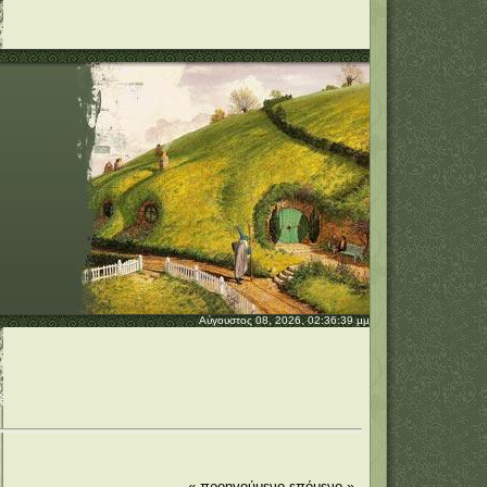
Αύγουστος 08, 2026, 02:36:39 μμ
« προηγούμενο
επόμενο »