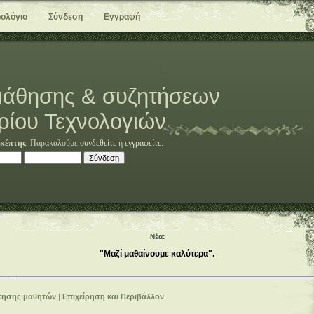
ολόγιο
Σύνδεση
Εγγραφή
άθησης & συζητήσεων
ρίου Τεχνολογιών
κέπτης
. Παρακαλούμε
συνδεθείτε
ή
εγγραφείτε
.
Νέα:
"Μαζί μαθαίνουμε καλύτερα".
τησης μαθητών
|
Επιχείρηση και Περιβάλλον