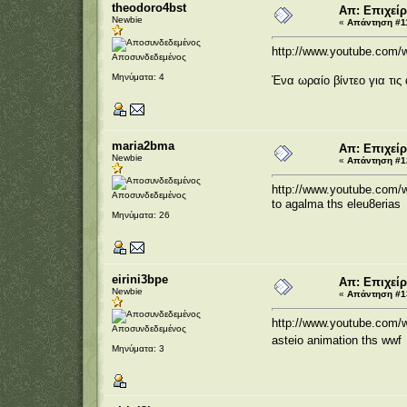
theodoro4bst
Απ: Επιχεί
Newbie
«
Απάντηση #11
http://www.youtube.com
Αποσυνδεδεμένος
Μηνύματα: 4
Ένα ωραίο βίντεο για τις
maria2bma
Απ: Επιχεί
Newbie
«
Απάντηση #12
http://www.youtube.com
Αποσυνδεδεμένος
to agalma ths eleu8erias
Μηνύματα: 26
eirini3bpe
Απ: Επιχεί
Newbie
«
Απάντηση #13
http://www.youtube.com
Αποσυνδεδεμένος
asteio animation ths ww
Μηνύματα: 3