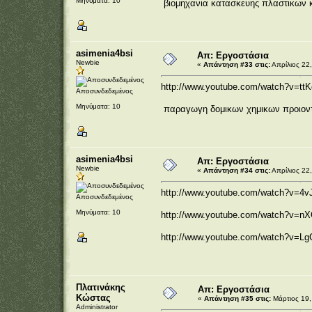
Μηνύματα: 10
βιομηχανια κατασκευης πλαστικων 
asimenia4bsi
Απ: Εργοστάσια
Newbie
«
Απάντηση #33 στις:
Απρίλιος 22,
http://www.youtube.com/watch?v=t
Αποσυνδεδεμένος
Μηνύματα: 10
παραγωγη δομικων χημικων προιοντ
asimenia4bsi
Απ: Εργοστάσια
Newbie
«
Απάντηση #34 στις:
Απρίλιος 22,
http://www.youtube.com/watch?v=4
Αποσυνδεδεμένος
Μηνύματα: 10
http://www.youtube.com/watch?v=
http://www.youtube.com/watch?v=
Πλατινάκης
Απ: Εργοστάσια
Κώστας
«
Απάντηση #35 στις:
Μάρτιος 19,
Administrator