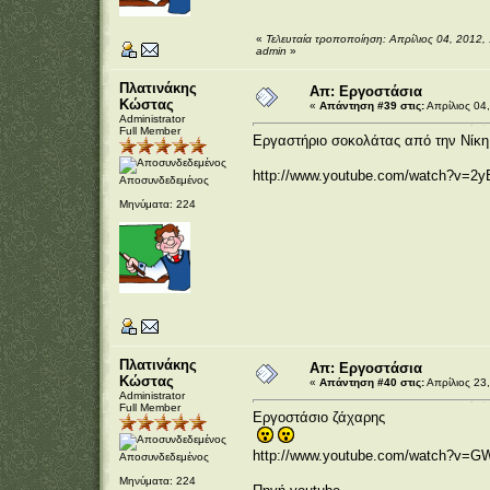
«
Τελευταία τροποποίηση: Απρίλιος 04, 2012,
admin
»
Πλατινάκης
Απ: Εργοστάσια
Κώστας
«
Απάντηση #39 στις:
Απρίλιος 04,
Administrator
Full Member
Εργαστήριο σοκολάτας από την Νίκη 
http://www.youtube.com/watch?v=2
Αποσυνδεδεμένος
Μηνύματα: 224
Πλατινάκης
Απ: Εργοστάσια
Κώστας
«
Απάντηση #40 στις:
Απρίλιος 23,
Administrator
Full Member
Εργοστάσιο ζάχαρης
http://www.youtube.com/watch?v=GW
Αποσυνδεδεμένος
Μηνύματα: 224