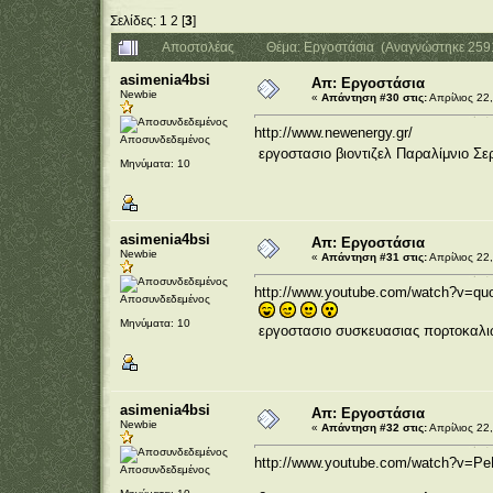
Σελίδες:
1
2
[
3
]
Αποστολέας
Θέμα: Εργοστάσια (Αναγνώστηκε 259
asimenia4bsi
Απ: Εργοστάσια
Newbie
«
Απάντηση #30 στις:
Απρίλιος 22,
http://www.newenergy.gr/
Αποσυνδεδεμένος
εργοστασιο βιοντιζελ Παραλίμνιο 
Μηνύματα: 10
asimenia4bsi
Απ: Εργοστάσια
Newbie
«
Απάντηση #31 στις:
Απρίλιος 22,
http://www.youtube.com/watch?v=q
Αποσυνδεδεμένος
Μηνύματα: 10
εργοστασιο συσκευασιας πορτοκαλ
asimenia4bsi
Απ: Εργοστάσια
Newbie
«
Απάντηση #32 στις:
Απρίλιος 22,
http://www.youtube.com/watch?v=Pe
Αποσυνδεδεμένος