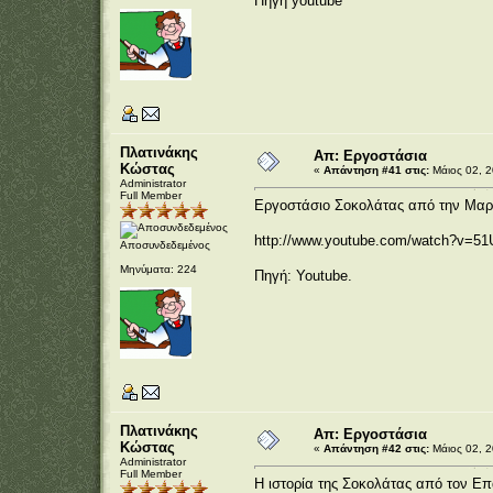
Πηγή youtube
Πλατινάκης
Απ: Εργοστάσια
Κώστας
«
Απάντηση #41 στις:
Μάιος 02, 2
Administrator
Full Member
Εργοστάσιο Σοκολάτας από την Μαρ
http://www.youtube.com/watch?v=5
Αποσυνδεδεμένος
Μηνύματα: 224
Πηγή: Youtube.
Πλατινάκης
Απ: Εργοστάσια
Κώστας
«
Απάντηση #42 στις:
Μάιος 02, 2
Administrator
Full Member
Η ιστορία της Σοκολάτας από τον 