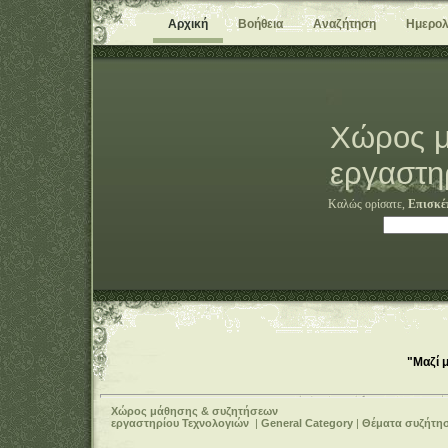
Αρχική
Βοήθεια
Αναζήτηση
Ημερολ
Χώρος μ
εργαστη
Καλώς ορίσατε,
Επισκέ
"Μαζί 
Χώρος μάθησης & συζητήσεων
εργαστηρίου Τεχνολογιών
|
General Category
|
Θέματα συζήτη